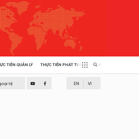
ỰC TIỄN QUẢN LÝ
THỰC TIỄN PHÁT TRIỂN
MULTIMEDIA
TÀI NGUYÊN - MÔI TRƯỜNG
goại tệ
EN
VI
THỰC TIỄN - KINH NGHIỆM