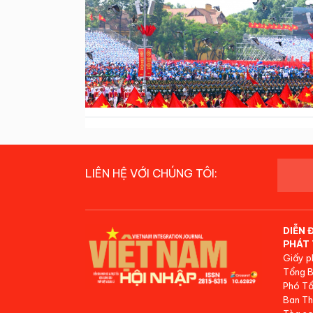
LIÊN HỆ VỚI CHÚNG TÔI:
DIỄN 
PHÁT 
Giấy p
Tổng B
Phó Tổ
Ban Th