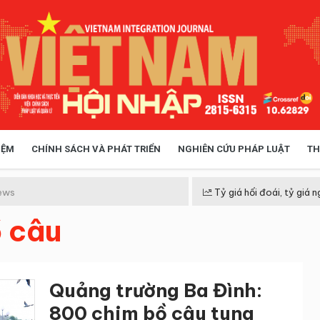
IỆM
CHÍNH SÁCH VÀ PHÁT TRIỂN
NGHIÊN CỨU PHÁP LUẬT
TH
HÓA XÃ HỘI
CHÍNH SÁCH
ews
Tỷ giá hối đoái, tỷ giá n
 câu
 TIỄN QUẢN LÝ
VIỆT NAM ĐIỂM ĐẾN
Quảng trường Ba Đình:
800 chim bồ câu tung