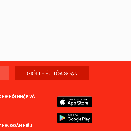
GIỚI THIỆU TÒA SOẠN
ONG HỘI NHẬP VÀ
.
ANG, ĐOÀN HIẾU