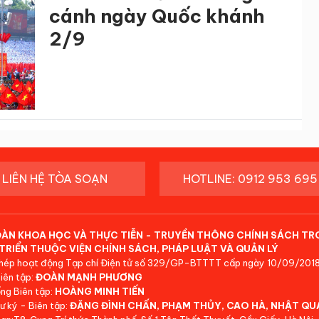
cánh ngày Quốc khánh
2/9
LIÊN HỆ TÒA SOẠN
HOTLINE: 0912 953 695
ĐÀN KHOA HỌC VÀ THỰC TIỄN - TRUYỀN THÔNG CHÍNH SÁCH TR
TRIỂN THUỘC VIỆN CHÍNH SÁCH, PHÁP LUẬT VÀ QUẢN LÝ
hép hoạt động Tạp chí Điện tử số 329/GP-BTTTT cấp ngày 10/09/2018
iên tập:
ĐOÀN MẠNH PHƯƠNG
ng Biên tập:
HOÀNG MINH TIẾN
ư ký - Biên tập:
ĐẶNG ĐÌNH CHẤN, PHẠM THỦY, CAO HÀ, NHẬT QU