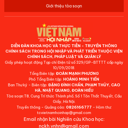
Giới thiệu tòa soạn
DIỄN ĐÀN KHOA HỌC VÀ THỰC TIỄN - TRUYỀN THÔNG
CHÍNH SÁCH TRONG HỘI NHẬP VÀ PHÁT TRIỂN THUỘC VIỆN
CHÍNH SÁCH, PHÁP LUẬT VÀ QUẢN LÝ
Giấy phép hoạt động Tạp chí Điện tử số 329/GP-BTTTT cấp ngày
10/09/2018.
Tổng Biên tập:
ĐOÀN MẠNH PHƯƠNG
Phó Tổng Biên tập:
HOÀNG MINH TIẾN
Ban Thư ký - Biên tập:
ĐẶNG ĐÌNH CHẤN, PHẠM THỦY, CAO
HÀ, NHẬT QUANG, ĐOÀN HIẾU
Tòa soạn:T8, Cung Trí thức Thành phố, Số 1 Tôn Thất Thuyết, Cầu
Giấy, Hà Nội.
Truyền thông - Quảng cáo:
0826166777
- Hòm thư:
tcvietnamhoinhap@gmail.com
Email nhận bài Nghiên cứu Khoa học:
nckh.vnhn@gmail.com