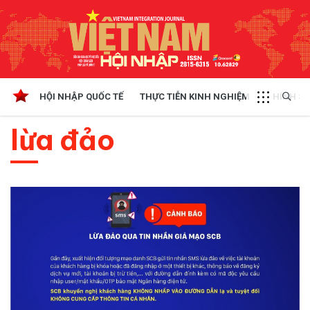
HỘI NHẬP QUỐC TẾ
THỰC TIỄN KINH NGHIỆM
CHÍNH SÁ
lừa đảo