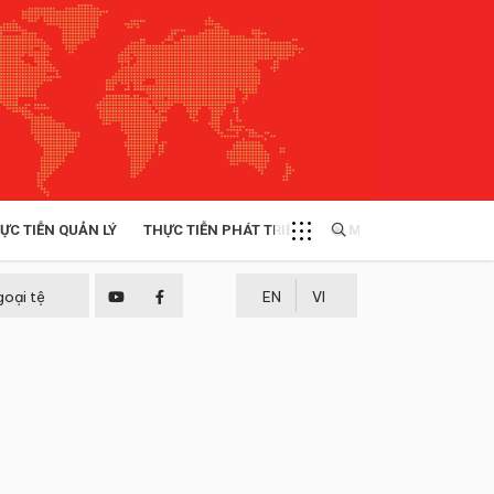
ỰC TIỄN QUẢN LÝ
THỰC TIỄN PHÁT TRIỂN
MULTIMEDIA
TÀI NGUYÊN - MÔI TRƯỜNG
goại tệ
EN
VI
THỰC TIỄN - KINH NGHIỆM