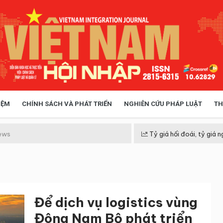
IỆM
CHÍNH SÁCH VÀ PHÁT TRIỂN
NGHIÊN CỨU PHÁP LUẬT
TH
HÓA XÃ HỘI
CHÍNH SÁCH
ews
Tỷ giá hối đoái, tỷ giá n
 TIỄN QUẢN LÝ
VIỆT NAM ĐIỂM ĐẾN
Để dịch vụ logistics vùng
Đông Nam Bộ phát triển