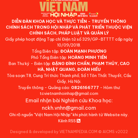
DIỄN ĐÀN KHOA HỌC VÀ THỰC TIỄN - TRUYỀN THÔNG
CHÍNH SÁCH TRONG HỘI NHẬP VÀ PHÁT TRIỂN THUỘC VIỆN
CHÍNH SÁCH, PHÁP LUẬT VÀ QUẢN LÝ
Giấy phép hoạt động Tạp chí Điện tử số 329/GP-BTTTT cấp ngày
10/09/2018.
Tổng Biên tập:
ĐOÀN MẠNH PHƯƠNG
Phó Tổng Biên tập:
HOÀNG MINH TIẾN
Ban Thư ký - Biên tập:
ĐẶNG ĐÌNH CHẤN, PHẠM THỦY, CAO
HÀ, NHẬT QUANG, ĐOÀN HIẾU
Tòa soạn:T8, Cung Trí thức Thành phố, Số 1 Tôn Thất Thuyết, Cầu
Giấy, Hà Nội.
Truyền thông - Quảng cáo:
0826166777
- Hòm thư:
tcvietnamhoinhap@gmail.com
Email nhận bài Nghiên cứu Khoa học:
nckh.vnhn@gmail.com
Ghi rõ nguồn "Việt Nam Hội Nhập" khi phát hành từ Website này.
Kênh RSS
Designed & developed by VIETNAMPEDIA.COM
©
AICMS v2022