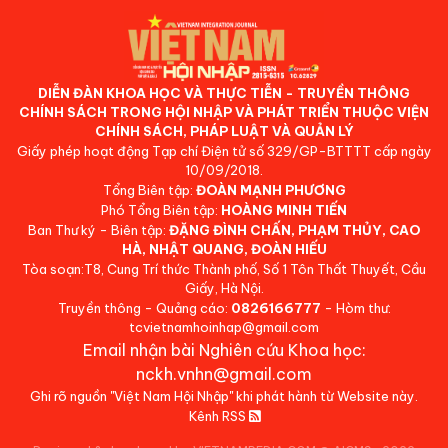
DIỄN ĐÀN KHOA HỌC VÀ THỰC TIỄN - TRUYỀN THÔNG
CHÍNH SÁCH TRONG HỘI NHẬP VÀ PHÁT TRIỂN THUỘC VIỆN
CHÍNH SÁCH, PHÁP LUẬT VÀ QUẢN LÝ
Giấy phép hoạt động Tạp chí Điện tử số 329/GP-BTTTT cấp ngày
10/09/2018.
Tổng Biên tập:
ĐOÀN MẠNH PHƯƠNG
Phó Tổng Biên tập:
HOÀNG MINH TIẾN
Ban Thư ký - Biên tập:
ĐẶNG ĐÌNH CHẤN, PHẠM THỦY, CAO
HÀ, NHẬT QUANG, ĐOÀN HIẾU
Tòa soạn:T8, Cung Trí thức Thành phố, Số 1 Tôn Thất Thuyết, Cầu
Giấy, Hà Nội.
Truyền thông - Quảng cáo:
0826166777
- Hòm thư:
tcvietnamhoinhap@gmail.com
Email nhận bài Nghiên cứu Khoa học:
nckh.vnhn@gmail.com
Ghi rõ nguồn "Việt Nam Hội Nhập" khi phát hành từ Website này.
Kênh RSS