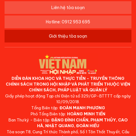
Liên hệ tòa soạn
Hotline: 0912 953 695
Giới thiệu tòa soạn
DIỄN ĐÀN KHOA HỌC VÀ THỰC TIỄN - TRUYỀN THÔNG
CHÍNH SÁCH TRONG HỘI NHẬP VÀ PHÁT TRIỂN THUỘC VIỆN
CHÍNH SÁCH, PHÁP LUẬT VÀ QUẢN LÝ
Giấy phép hoạt động Tạp chí Điện tử số 329/GP-BTTTT cấp ngày
10/09/2018.
Tổng Biên tập:
ĐOÀN MẠNH PHƯƠNG
Phó Tổng Biên tập:
HOÀNG MINH TIẾN
Ban Thư ký - Biên tập:
ĐẶNG ĐÌNH CHẤN, PHẠM THỦY, CAO
HÀ, NHẬT QUANG, ĐOÀN HIẾU
Tòa soạn:T8, Cung Trí thức Thành phố, Số 1 Tôn Thất Thuyết, Cầu