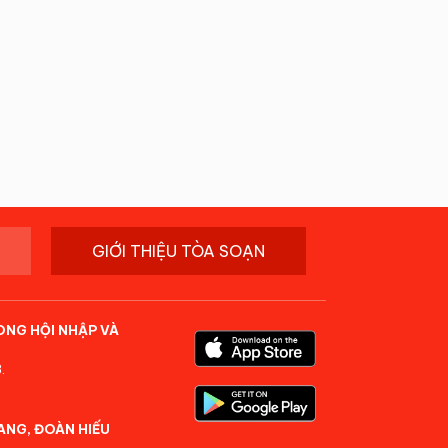
GIỚI THIỆU TÒA SOẠN
ONG HỘI NHẬP VÀ
.
ANG, ĐOÀN HIẾU