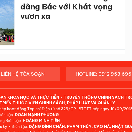
dâng Bác với Khát vọng
vươn xa
LIÊN HỆ TÒA SOẠN
HOTLINE: 0912 953 695
ĐÀN KHOA HỌC VÀ THỰC TIỄN - TRUYỀN THÔNG CHÍNH SÁCH TR
TRIỂN THUỘC VIỆN CHÍNH SÁCH, PHÁP LUẬT VÀ QUẢN LÝ
hép hoạt động Tạp chí Điện tử số 329/GP-BTTTT cấp ngày 10/09/2018
iên tập:
ĐOÀN MẠNH PHƯƠNG
ng Biên tập:
HOÀNG MINH TIẾN
ư ký - Biên tập:
ĐẶNG ĐÌNH CHẤN, PHẠM THỦY, CAO HÀ, NHẬT QU