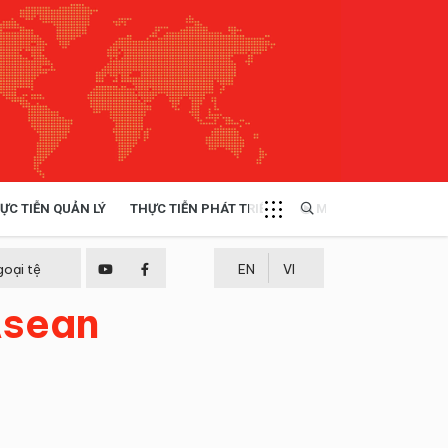
ỰC TIỄN QUẢN LÝ
THỰC TIỄN PHÁT TRIỂN
MULTIMEDIA
TÀI NGUYÊN - MÔI TRƯỜNG
goại tệ
EN
VI
Asean
THỰC TIỄN - KINH NGHIỆM