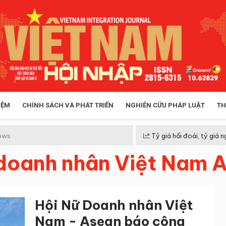
IỆM
CHÍNH SÁCH VÀ PHÁT TRIỂN
NGHIÊN CỨU PHÁP LUẬT
TH
HÓA XÃ HỘI
CHÍNH SÁCH
ews
Tỷ giá hối đoái, tỷ giá n
 doanh nhân Việt Nam 
 TIỄN QUẢN LÝ
VIỆT NAM ĐIỂM ĐẾN
Hội Nữ Doanh nhân Việt
Nam - Asean báo công