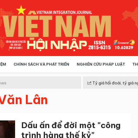
IỆM
CHÍNH SÁCH VÀ PHÁT TRIỂN
NGHIÊN CỨU PHÁP LUẬT
TH
HÓA XÃ HỘI
CHÍNH SÁCH
ews
Tỷ giá hối đoái, tỷ giá n
 Văn Lân
 TIỄN QUẢN LÝ
VIỆT NAM ĐIỂM ĐẾN
Dấu ấn để đời một "công
trình hàng thế kỷ"