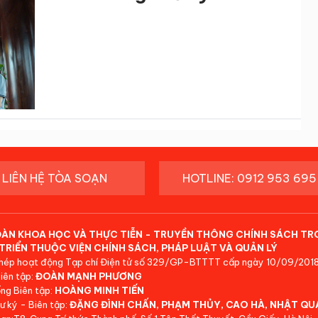
LIÊN HỆ TÒA SOẠN
HOTLINE: 0912 953 695
ĐÀN KHOA HỌC VÀ THỰC TIỄN - TRUYỀN THÔNG CHÍNH SÁCH TR
TRIỂN THUỘC VIỆN CHÍNH SÁCH, PHÁP LUẬT VÀ QUẢN LÝ
hép hoạt động Tạp chí Điện tử số 329/GP-BTTTT cấp ngày 10/09/2018
iên tập:
ĐOÀN MẠNH PHƯƠNG
ng Biên tập:
HOÀNG MINH TIẾN
ư ký - Biên tập:
ĐẶNG ĐÌNH CHẤN, PHẠM THỦY, CAO HÀ, NHẬT QU