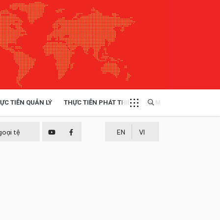
ỰC TIỄN QUẢN LÝ
THỰC TIỄN PHÁT TRIỂN
MULTIMEDIA
TÀI NGUYÊN - MÔI TRƯỜNG
goại tệ
EN
VI
THỰC TIỄN - KINH NGHIỆM