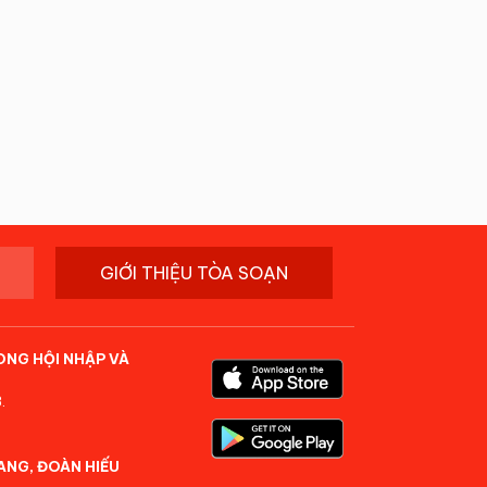
GIỚI THIỆU TÒA SOẠN
ONG HỘI NHẬP VÀ
.
ANG, ĐOÀN HIẾU