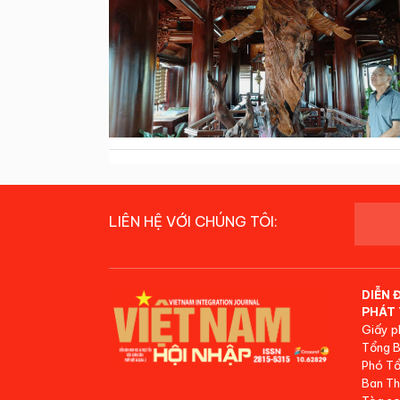
LIÊN HỆ VỚI CHÚNG TÔI:
DIỄN 
PHÁT 
Giấy p
Tổng B
Phó Tổ
Ban Th