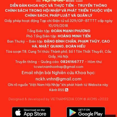
DIỄN ĐÀN KHOA HỌC VÀ THỰC TIỄN - TRUYỀN THÔNG
CHÍNH SÁCH TRONG HỘI NHẬP VÀ PHÁT TRIỂN THUỘC VIỆN
CHÍNH SÁCH, PHÁP LUẬT VÀ QUẢN LÝ
Giấy phép hoạt động Tạp chí Điện tử số 329/GP-BTTTT cấp ngày
10/09/2018.
Tổng Biên tập:
ĐOÀN MẠNH PHƯƠNG
Phó Tổng Biên tập:
HOÀNG MINH TIẾN
Ban Thư ký - Biên tập:
ĐẶNG ĐÌNH CHẤN, PHẠM THỦY, CAO
HÀ, NHẬT QUANG, ĐOÀN HIẾU
Tòa soạn:T8, Cung Trí thức Thành phố, Số 1 Tôn Thất Thuyết, Cầu
Giấy, Hà Nội.
Truyền thông - Quảng cáo:
0826166777
- Hòm thư:
tcvietnamhoinhap@gmail.com
Email nhận bài Nghiên cứu Khoa học:
nckh.vnhn@gmail.com
Ghi rõ nguồn "Việt Nam Hội Nhập" khi phát hành từ Website này.
Kênh RSS
Designed & developed by VIETNAMPEDIA.COM
©
AICMS v2022