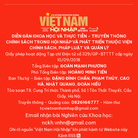
DIỄN ĐÀN KHOA HỌC VÀ THỰC TIỄN - TRUYỀN THÔNG
CHÍNH SÁCH TRONG HỘI NHẬP VÀ PHÁT TRIỂN THUỘC VIỆN
CHÍNH SÁCH, PHÁP LUẬT VÀ QUẢN LÝ
Giấy phép hoạt động Tạp chí Điện tử số 329/GP-BTTTT cấp ngày
10/09/2018.
Tổng Biên tập:
ĐOÀN MẠNH PHƯƠNG
Phó Tổng Biên tập:
HOÀNG MINH TIẾN
Ban Thư ký - Biên tập:
ĐẶNG ĐÌNH CHẤN, PHẠM THỦY, CAO
HÀ, NHẬT QUANG, ĐOÀN HIẾU
Tòa soạn:T8, Cung Trí thức Thành phố, Số 1 Tôn Thất Thuyết, Cầu
Giấy, Hà Nội.
Truyền thông - Quảng cáo:
0826166777
- Hòm thư:
tcvietnamhoinhap@gmail.com
Email nhận bài Nghiên cứu Khoa học:
nckh.vnhn@gmail.com
Ghi rõ nguồn "Việt Nam Hội Nhập" khi phát hành từ Website này.
Kênh RSS