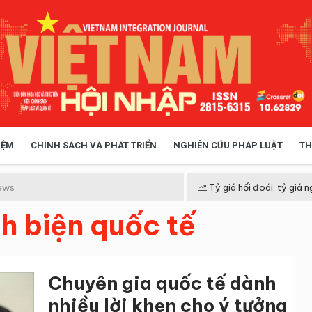
IỆM
CHÍNH SÁCH VÀ PHÁT TRIỂN
NGHIÊN CỨU PHÁP LUẬT
TH
HÓA XÃ HỘI
CHÍNH SÁCH
ews
Tỷ giá hối đoái, tỷ giá n
h biện quốc tế
 TIỄN QUẢN LÝ
VIỆT NAM ĐIỂM ĐẾN
Chuyên gia quốc tế dành
nhiều lời khen cho ý tưởng