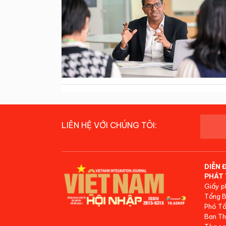
LIÊN HỆ VỚI CHÚNG TÔI:
DIỄN 
PHÁT 
Giấy p
Tổng B
Phó Tổ
Ban Th