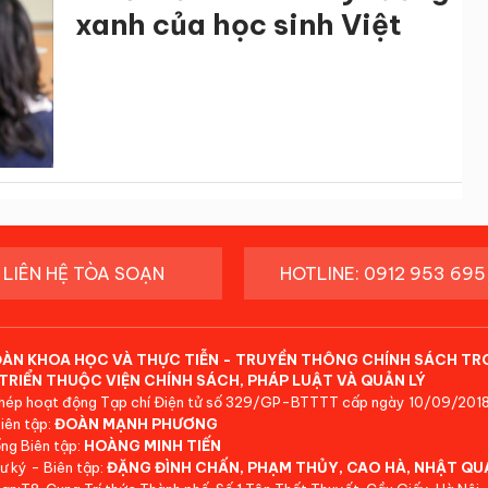
xanh của học sinh Việt
LIÊN HỆ TÒA SOẠN
HOTLINE: 0912 953 695
ĐÀN KHOA HỌC VÀ THỰC TIỄN - TRUYỀN THÔNG CHÍNH SÁCH TR
TRIỂN THUỘC VIỆN CHÍNH SÁCH, PHÁP LUẬT VÀ QUẢN LÝ
hép hoạt động Tạp chí Điện tử số 329/GP-BTTTT cấp ngày 10/09/2018
iên tập:
ĐOÀN MẠNH PHƯƠNG
ng Biên tập:
HOÀNG MINH TIẾN
ư ký - Biên tập:
ĐẶNG ĐÌNH CHẤN, PHẠM THỦY, CAO HÀ, NHẬT QU