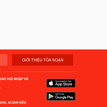
GIỚI THIỆU TÒA SOẠN
ONG HỘI NHẬP VÀ
.
ANG, ĐOÀN HIẾU