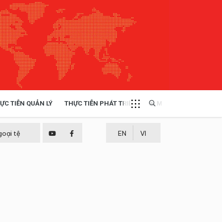
ỰC TIỄN QUẢN LÝ
THỰC TIỄN PHÁT TRIỂN
MULTIMEDIA
TÀI NGUYÊN - MÔI TRƯỜNG
goại tệ
EN
VI
THỰC TIỄN - KINH NGHIỆM