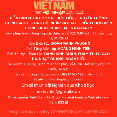
DIỄN ĐÀN KHOA HỌC VÀ THỰC TIỄN - TRUYỀN THÔNG
CHÍNH SÁCH TRONG HỘI NHẬP VÀ PHÁT TRIỂN THUỘC VIỆN
CHÍNH SÁCH, PHÁP LUẬT VÀ QUẢN LÝ
Giấy phép hoạt động Tạp chí Điện tử số 329/GP-BTTTT cấp ngày
10/09/2018.
Tổng Biên tập:
ĐOÀN MẠNH PHƯƠNG
Phó Tổng Biên tập:
HOÀNG MINH TIẾN
Ban Thư ký - Biên tập:
ĐẶNG ĐÌNH CHẤN, PHẠM THỦY, CAO
HÀ, NHẬT QUANG, ĐOÀN HIẾU
Tòa soạn:T8, Cung Trí thức Thành phố, Số 1 Tôn Thất Thuyết, Cầu
Giấy, Hà Nội.
Truyền thông - Quảng cáo:
0826166777
- Hòm thư:
tcvietnamhoinhap@gmail.com
Email nhận bài Nghiên cứu Khoa học:
nckh.vnhn@gmail.com
Ghi rõ nguồn "Việt Nam Hội Nhập" khi phát hành từ Website này.
Kênh RSS
Designed & developed by VIETNAMPEDIA.COM
©
AICMS v2022