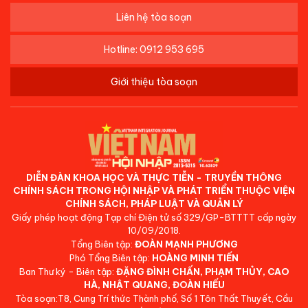
Liên hệ tòa soạn
Hotline: 0912 953 695
Giới thiệu tòa soạn
DIỄN ĐÀN KHOA HỌC VÀ THỰC TIỄN - TRUYỀN THÔNG
CHÍNH SÁCH TRONG HỘI NHẬP VÀ PHÁT TRIỂN THUỘC VIỆN
CHÍNH SÁCH, PHÁP LUẬT VÀ QUẢN LÝ
Giấy phép hoạt động Tạp chí Điện tử số 329/GP-BTTTT cấp ngày
10/09/2018.
Tổng Biên tập:
ĐOÀN MẠNH PHƯƠNG
Phó Tổng Biên tập:
HOÀNG MINH TIẾN
Ban Thư ký - Biên tập:
ĐẶNG ĐÌNH CHẤN, PHẠM THỦY, CAO
HÀ, NHẬT QUANG, ĐOÀN HIẾU
Tòa soạn:T8, Cung Trí thức Thành phố, Số 1 Tôn Thất Thuyết, Cầu