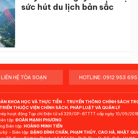
sức hút du lịch bản sắc
LIÊN HỆ TÒA SOẠN
HOTLINE: 0912 953 695
ĐÀN KHOA HỌC VÀ THỰC TIỄN - TRUYỀN THÔNG CHÍNH SÁCH TR
TRIỂN THUỘC VIỆN CHÍNH SÁCH, PHÁP LUẬT VÀ QUẢN LÝ
hép hoạt động Tạp chí Điện tử số 329/GP-BTTTT cấp ngày 10/09/2018
iên tập:
ĐOÀN MẠNH PHƯƠNG
ng Biên tập:
HOÀNG MINH TIẾN
ư ký - Biên tập:
ĐẶNG ĐÌNH CHẤN, PHẠM THỦY, CAO HÀ, NHẬT QU