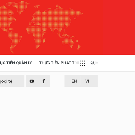
ỰC TIỄN QUẢN LÝ
THỰC TIỄN PHÁT TRIỂN
MULTIMEDIA
TÀI NGUYÊN - MÔI TRƯỜNG
goại tệ
EN
VI
THỰC TIỄN - KINH NGHIỆM