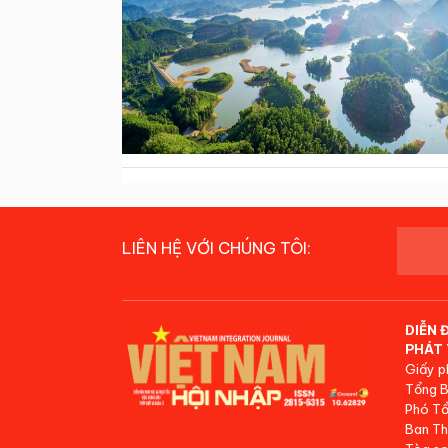
LIÊN HỆ VỚI CHÚNG TÔI:
DIỄN 
PHÁT 
Giấy p
Tổng B
Phó Tổ
Ban Th