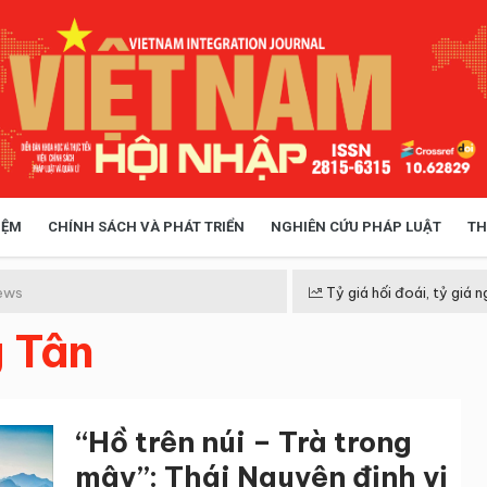
IỆM
CHÍNH SÁCH VÀ PHÁT TRIỂN
NGHIÊN CỨU PHÁP LUẬT
TH
HÓA XÃ HỘI
CHÍNH SÁCH
ews
Tỷ giá hối đoái, tỷ giá n
g Tân
 TIỄN QUẢN LÝ
VIỆT NAM ĐIỂM ĐẾN
“Hồ trên núi – Trà trong
mây”: Thái Nguyên định vị