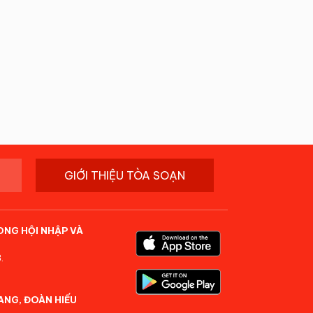
GIỚI THIỆU TÒA SOẠN
ONG HỘI NHẬP VÀ
.
ANG, ĐOÀN HIẾU