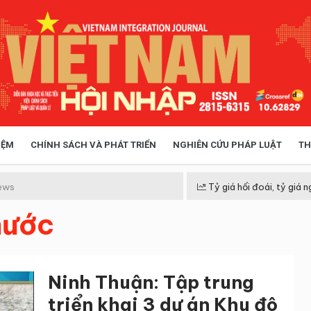
IỆM
CHÍNH SÁCH VÀ PHÁT TRIỂN
NGHIÊN CỨU PHÁP LUẬT
TH
HÓA XÃ HỘI
CHÍNH SÁCH
ews
Tỷ giá hối đoái, tỷ giá n
hước
 TIỄN QUẢN LÝ
VIỆT NAM ĐIỂM ĐẾN
Ninh Thuận: Tập trung
triển khai 3 dự án Khu đô