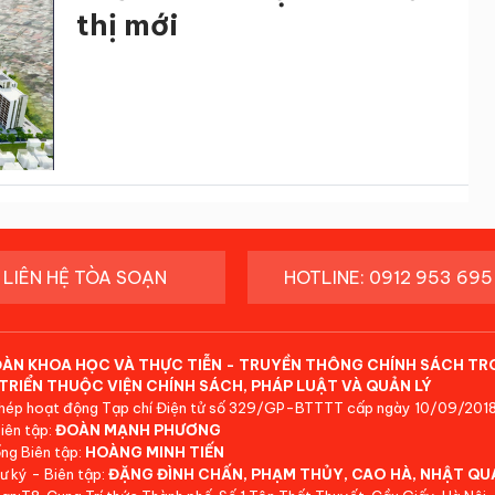
thị mới
LIÊN HỆ TÒA SOẠN
HOTLINE: 0912 953 695
ĐÀN KHOA HỌC VÀ THỰC TIỄN - TRUYỀN THÔNG CHÍNH SÁCH TR
TRIỂN THUỘC VIỆN CHÍNH SÁCH, PHÁP LUẬT VÀ QUẢN LÝ
hép hoạt động Tạp chí Điện tử số 329/GP-BTTTT cấp ngày 10/09/2018
iên tập:
ĐOÀN MẠNH PHƯƠNG
ng Biên tập:
HOÀNG MINH TIẾN
ư ký - Biên tập:
ĐẶNG ĐÌNH CHẤN, PHẠM THỦY, CAO HÀ, NHẬT QU