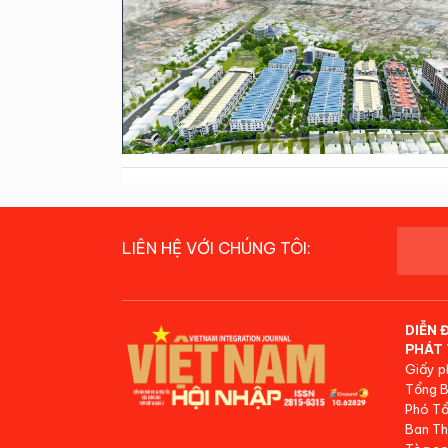
LIÊN HỆ VỚI CHÚNG TÔI:
DIỄN 
PHÁT 
Giấy p
Tổng B
Phó Tổ
Ban Th