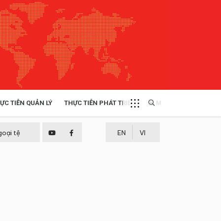
ỰC TIỄN QUẢN LÝ
THỰC TIỄN PHÁT TRIỂN
MULTIMEDIA
TÀI NGUYÊN - MÔI TRƯỜNG
goại tệ
EN
VI
THỰC TIỄN - KINH NGHIỆM