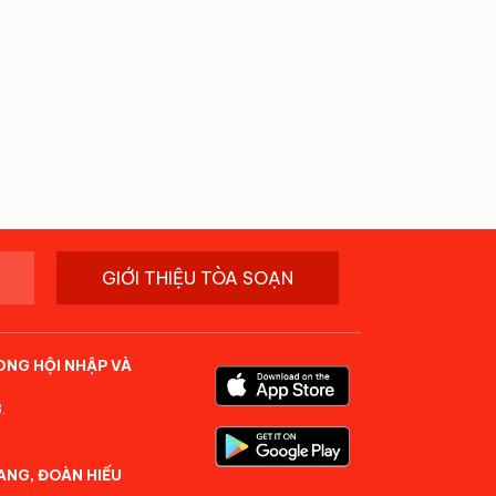
GIỚI THIỆU TÒA SOẠN
ONG HỘI NHẬP VÀ
.
ANG, ĐOÀN HIẾU