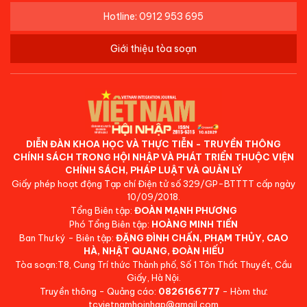
Hotline: 0912 953 695
Giới thiệu tòa soạn
DIỄN ĐÀN KHOA HỌC VÀ THỰC TIỄN - TRUYỀN THÔNG
CHÍNH SÁCH TRONG HỘI NHẬP VÀ PHÁT TRIỂN THUỘC VIỆN
CHÍNH SÁCH, PHÁP LUẬT VÀ QUẢN LÝ
Giấy phép hoạt động Tạp chí Điện tử số 329/GP-BTTTT cấp ngày
10/09/2018.
Tổng Biên tập:
ĐOÀN MẠNH PHƯƠNG
Phó Tổng Biên tập:
HOÀNG MINH TIẾN
Ban Thư ký - Biên tập:
ĐẶNG ĐÌNH CHẤN, PHẠM THỦY, CAO
HÀ, NHẬT QUANG, ĐOÀN HIẾU
Tòa soạn:T8, Cung Trí thức Thành phố, Số 1 Tôn Thất Thuyết, Cầu
Giấy, Hà Nội.
Truyền thông - Quảng cáo:
0826166777
- Hòm thư:
tcvietnamhoinhap@gmail.com