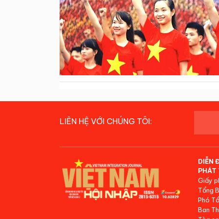
LIÊN HỆ VỚI CHÚNG TÔI:
DIỄN 
PHÁT 
Giấy p
Tổng B
Phó Tổ
Ban Th