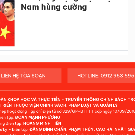
Nam hùng cường
LIÊN HỆ TÒA SOẠN
HOTLINE: 0912 953 695
ĐÀN KHOA HỌC VÀ THỰC TIỄN - TRUYỀN THÔNG CHÍNH SÁCH TR
TRIỂN THUỘC VIỆN CHÍNH SÁCH, PHÁP LUẬT VÀ QUẢN LÝ
hép hoạt động Tạp chí Điện tử số 329/GP-BTTTT cấp ngày 10/09/2018
iên tập:
ĐOÀN MẠNH PHƯƠNG
ng Biên tập:
HOÀNG MINH TIẾN
ư ký - Biên tập:
ĐẶNG ĐÌNH CHẤN, PHẠM THỦY, CAO HÀ, NHẬT QU