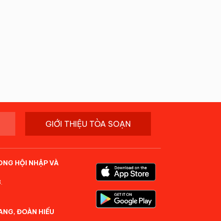
GIỚI THIỆU TÒA SOẠN
ONG HỘI NHẬP VÀ
.
ANG, ĐOÀN HIẾU