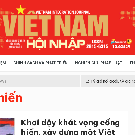
IỆM
CHÍNH SÁCH VÀ PHÁT TRIỂN
NGHIÊN CỨU PHÁP LUẬT
TH
HÓA XÃ HỘI
CHÍNH SÁCH
ews
Tỷ giá hối đoái, tỷ giá n
hiến
 TIỄN QUẢN LÝ
VIỆT NAM ĐIỂM ĐẾN
Khơi dậy khát vọng cống
hiến, xây dựng một Việt