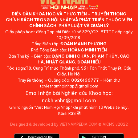
DIỄN ĐÀN KHOA HỌC VÀ THỰC TIỄN - TRUYỀN THÔNG
CHÍNH SÁCH TRONG HỘI NHẬP VÀ PHÁT TRIỂN THUỘC VIỆN
CHÍNH SÁCH, PHÁP LUẬT VÀ QUẢN LÝ
Giấy phép hoạt động Tạp chí Điện tử số 329/GP-BTTTT cấp ngày
10/09/2018.
Tổng Biên tập:
ĐOÀN MẠNH PHƯƠNG
Phó Tổng Biên tập:
HOÀNG MINH TIẾN
Ban Thư ký - Biên tập:
ĐẶNG ĐÌNH CHẤN, PHẠM THỦY, CAO
HÀ, NHẬT QUANG, ĐOÀN HIẾU
Tòa soạn:T8, Cung Trí thức Thành phố, Số 1 Tôn Thất Thuyết, Cầu
Giấy, Hà Nội.
Truyền thông - Quảng cáo:
0826166777
- Hòm thư:
tcvietnamhoinhap@gmail.com
Email nhận bài Nghiên cứu Khoa học:
nckh.vnhn@gmail.com
Ghi rõ nguồn "Việt Nam Hội Nhập" khi phát hành từ Website này.
Kênh RSS
Designed & developed by VIETNAMPEDIA.COM
©
AICMS v2022