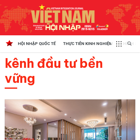
HỘI NHẬP QUỐC TẾ
THỰC TIỄN KINH NGHIỆM
CHÍNH SÁ
kênh đầu tư bền
vững