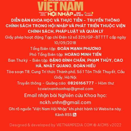
DIỄN ĐÀN KHOA HỌC VÀ THỰC TIỄN - TRUYỀN THÔNG
CHÍNH SÁCH TRONG HỘI NHẬP VÀ PHÁT TRIỂN THUỘC VIỆN
CHÍNH SÁCH, PHÁP LUẬT VÀ QUẢN LÝ
Giấy phép hoạt động Tạp chí Điện tử số 329/GP-BTTTT cấp ngày
10/09/2018.
Tổng Biên tập:
ĐOÀN MẠNH PHƯƠNG
Phó Tổng Biên tập:
HOÀNG MINH TIẾN
Ban Thư ký - Biên tập:
ĐẶNG ĐÌNH CHẤN, PHẠM THỦY, CAO
HÀ, NHẬT QUANG, ĐOÀN HIẾU
Tòa soạn:T8, Cung Trí thức Thành phố, Số 1 Tôn Thất Thuyết, Cầu
Giấy, Hà Nội.
Truyền thông - Quảng cáo:
0826166777
- Hòm thư:
tcvietnamhoinhap@gmail.com
Email nhận bài Nghiên cứu Khoa học:
nckh.vnhn@gmail.com
Ghi rõ nguồn "Việt Nam Hội Nhập" khi phát hành từ Website này.
Kênh RSS
Designed & developed by VIETNAMPEDIA.COM
©
AICMS v2022