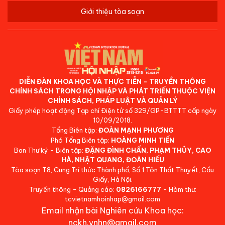
Giới thiệu tòa soạn
DIỄN ĐÀN KHOA HỌC VÀ THỰC TIỄN - TRUYỀN THÔNG
CHÍNH SÁCH TRONG HỘI NHẬP VÀ PHÁT TRIỂN THUỘC VIỆN
CHÍNH SÁCH, PHÁP LUẬT VÀ QUẢN LÝ
Giấy phép hoạt động Tạp chí Điện tử số 329/GP-BTTTT cấp ngày
10/09/2018.
Tổng Biên tập:
ĐOÀN MẠNH PHƯƠNG
Phó Tổng Biên tập:
HOÀNG MINH TIẾN
Ban Thư ký - Biên tập:
ĐẶNG ĐÌNH CHẤN, PHẠM THỦY, CAO
HÀ, NHẬT QUANG, ĐOÀN HIẾU
Tòa soạn:T8, Cung Trí thức Thành phố, Số 1 Tôn Thất Thuyết, Cầu
Giấy, Hà Nội.
Truyền thông - Quảng cáo:
0826166777
- Hòm thư:
tcvietnamhoinhap@gmail.com
Email nhận bài Nghiên cứu Khoa học:
nckh.vnhn@gmail.com