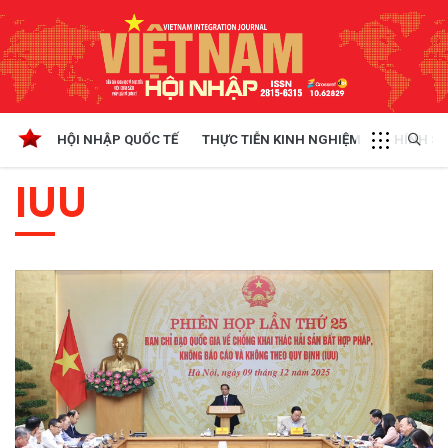
HỘI NHẬP QUỐC TẾ
THỰC TIỄN KINH NGHIỆM
CHÍNH SÁ
IUU