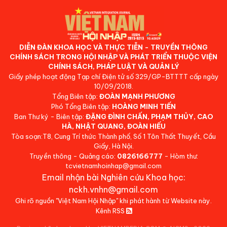
DIỄN ĐÀN KHOA HỌC VÀ THỰC TIỄN - TRUYỀN THÔNG
CHÍNH SÁCH TRONG HỘI NHẬP VÀ PHÁT TRIỂN THUỘC VIỆN
CHÍNH SÁCH, PHÁP LUẬT VÀ QUẢN LÝ
Giấy phép hoạt động Tạp chí Điện tử số 329/GP-BTTTT cấp ngày
10/09/2018.
Tổng Biên tập:
ĐOÀN MẠNH PHƯƠNG
Phó Tổng Biên tập:
HOÀNG MINH TIẾN
Ban Thư ký - Biên tập:
ĐẶNG ĐÌNH CHẤN, PHẠM THỦY, CAO
HÀ, NHẬT QUANG, ĐOÀN HIẾU
Tòa soạn:T8, Cung Trí thức Thành phố, Số 1 Tôn Thất Thuyết, Cầu
Giấy, Hà Nội.
Truyền thông - Quảng cáo:
0826166777
- Hòm thư:
tcvietnamhoinhap@gmail.com
Email nhận bài Nghiên cứu Khoa học:
nckh.vnhn@gmail.com
Ghi rõ nguồn "Việt Nam Hội Nhập" khi phát hành từ Website này.
Kênh RSS