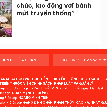
chức, lao động với bánh
mứt truyền thống”
LIÊN HỆ TÒA SOẠN
HOTLINE: 0912 953 695
ĐÀN KHOA HỌC VÀ THỰC TIỄN - TRUYỀN THÔNG CHÍNH SÁCH TR
TRIỂN THUỘC VIỆN CHÍNH SÁCH, PHÁP LUẬT VÀ QUẢN LÝ
hép hoạt động Tạp chí Điện tử số 329/GP-BTTTT cấp ngày 10/09/2018
iên tập:
ĐOÀN MẠNH PHƯƠNG
ng Biên tập:
HOÀNG MINH TIẾN
ư ký - Biên tập:
ĐẶNG ĐÌNH CHẤN, PHẠM THỦY, CAO HÀ, NHẬT QU