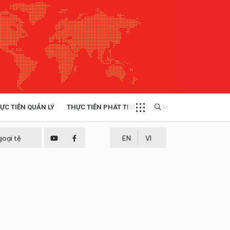
ỰC TIỄN QUẢN LÝ
THỰC TIỄN PHÁT TRIỂN
MULTIMEDIA
TÀI NGUYÊN - MÔI TRƯỜNG
goại tệ
EN
VI
THỰC TIỄN - KINH NGHIỆM