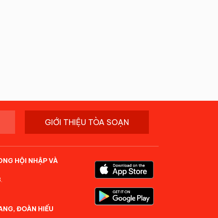
GIỚI THIỆU TÒA SOẠN
ONG HỘI NHẬP VÀ
.
ANG, ĐOÀN HIẾU