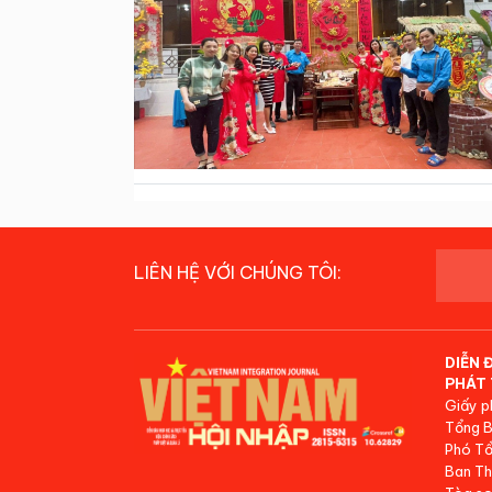
LIÊN HỆ VỚI CHÚNG TÔI:
DIỄN 
PHÁT 
Giấy p
Tổng B
Phó Tổ
Ban Th