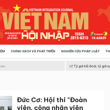
IỆM
CHÍNH SÁCH VÀ PHÁT TRIỂN
NGHIÊN CỨU PHÁP LUẬT
TH
HÓA XÃ HỘI
CHÍNH SÁCH
ews
Tỷ giá hối đoái, tỷ giá n
 TIỄN QUẢN LÝ
VIỆT NAM ĐIỂM ĐẾN
Đức Cơ: Hội thi "Đoàn
viên, công nhân viên