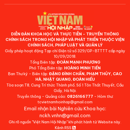
DIỄN ĐÀN KHOA HỌC VÀ THỰC TIỄN - TRUYỀN THÔNG
CHÍNH SÁCH TRONG HỘI NHẬP VÀ PHÁT TRIỂN THUỘC VIỆN
CHÍNH SÁCH, PHÁP LUẬT VÀ QUẢN LÝ
Giấy phép hoạt động Tạp chí Điện tử số 329/GP-BTTTT cấp ngày
10/09/2018.
Tổng Biên tập:
ĐOÀN MẠNH PHƯƠNG
Phó Tổng Biên tập:
HOÀNG MINH TIẾN
Ban Thư ký - Biên tập:
ĐẶNG ĐÌNH CHẤN, PHẠM THỦY, CAO
HÀ, NHẬT QUANG, ĐOÀN HIẾU
Tòa soạn:T8, Cung Trí thức Thành phố, Số 1 Tôn Thất Thuyết, Cầu
Giấy, Hà Nội.
Truyền thông - Quảng cáo:
0826166777
- Hòm thư:
tcvietnamhoinhap@gmail.com
Email nhận bài Nghiên cứu Khoa học:
nckh.vnhn@gmail.com
Ghi rõ nguồn "Việt Nam Hội Nhập" khi phát hành từ Website này.
Kênh RSS