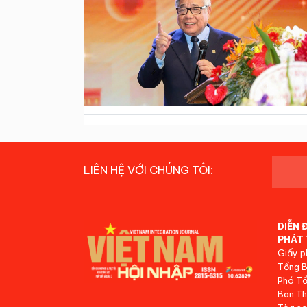
LIÊN HỆ VỚI CHÚNG TÔI:
DIỄN 
PHÁT 
Giấy p
Tổng B
Phó Tổ
Ban Th