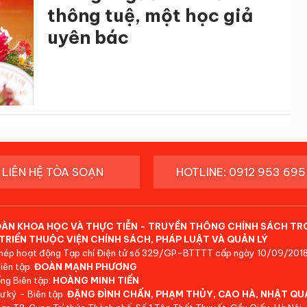
thông tuệ, một học giả
uyên bác
LIÊN HỆ TÒA SOẠN
HOTLINE: 0912 953 695
ĐÀN KHOA HỌC VÀ THỰC TIỄN - TRUYỀN THÔNG CHÍNH SÁCH TR
TRIỂN THUỘC VIỆN CHÍNH SÁCH, PHÁP LUẬT VÀ QUẢN LÝ
hép hoạt động Tạp chí Điện tử số 329/GP-BTTTT cấp ngày 10/09/2018
iên tập:
ĐOÀN MẠNH PHƯƠNG
ng Biên tập:
HOÀNG MINH TIẾN
ư ký - Biên tập:
ĐẶNG ĐÌNH CHẤN, PHẠM THỦY, CAO HÀ, NHẬT QU