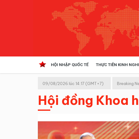
HỘI NHẬP QUỐC TẾ
THỰC TIỄN KINH NGH
HỘI NHẬP QUỐC TẾ
VĂN 
09/08/2026 lúc 14:17 (GMT+7)
Breaking N
Kinh tế hội nhập
Hội đồng Khoa h
Doanh nghiệp
NGHIÊN CỨU PHÁP LUẬT
THỰC