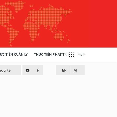
ỰC TIỄN QUẢN LÝ
THỰC TIỄN PHÁT TRIỂN
MULTIMEDIA
TÀI NGUYÊN - MÔI TRƯỜNG
goại tệ
EN
VI
THỰC TIỄN - KINH NGHIỆM