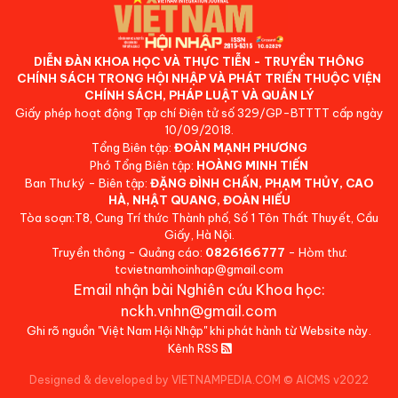
DIỄN ĐÀN KHOA HỌC VÀ THỰC TIỄN - TRUYỀN THÔNG
CHÍNH SÁCH TRONG HỘI NHẬP VÀ PHÁT TRIỂN THUỘC VIỆN
CHÍNH SÁCH, PHÁP LUẬT VÀ QUẢN LÝ
Giấy phép hoạt động Tạp chí Điện tử số 329/GP-BTTTT cấp ngày
10/09/2018.
Tổng Biên tập:
ĐOÀN MẠNH PHƯƠNG
Phó Tổng Biên tập:
HOÀNG MINH TIẾN
Ban Thư ký - Biên tập:
ĐẶNG ĐÌNH CHẤN, PHẠM THỦY, CAO
HÀ, NHẬT QUANG, ĐOÀN HIẾU
Tòa soạn:T8, Cung Trí thức Thành phố, Số 1 Tôn Thất Thuyết, Cầu
Giấy, Hà Nội.
Truyền thông - Quảng cáo:
0826166777
- Hòm thư:
tcvietnamhoinhap@gmail.com
Email nhận bài Nghiên cứu Khoa học:
nckh.vnhn@gmail.com
Ghi rõ nguồn "Việt Nam Hội Nhập" khi phát hành từ Website này.
Kênh RSS
Designed & developed by VIETNAMPEDIA.COM
©
AICMS v2022