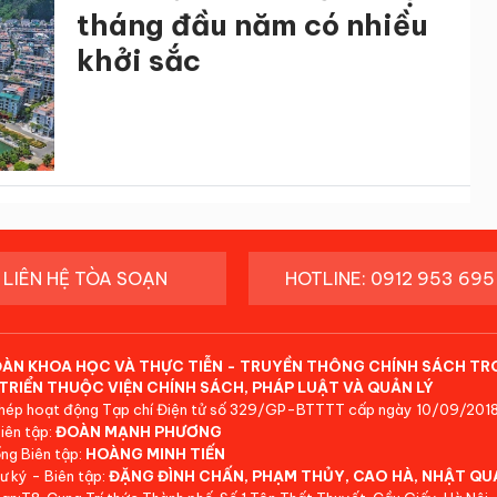
tháng đầu năm có nhiều
khởi sắc
LIÊN HỆ TÒA SOẠN
HOTLINE: 0912 953 695
ĐÀN KHOA HỌC VÀ THỰC TIỄN - TRUYỀN THÔNG CHÍNH SÁCH TR
TRIỂN THUỘC VIỆN CHÍNH SÁCH, PHÁP LUẬT VÀ QUẢN LÝ
hép hoạt động Tạp chí Điện tử số 329/GP-BTTTT cấp ngày 10/09/2018
iên tập:
ĐOÀN MẠNH PHƯƠNG
ng Biên tập:
HOÀNG MINH TIẾN
ư ký - Biên tập:
ĐẶNG ĐÌNH CHẤN, PHẠM THỦY, CAO HÀ, NHẬT QU