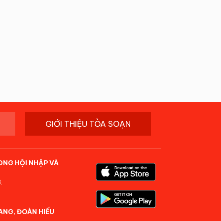
GIỚI THIỆU TÒA SOẠN
ONG HỘI NHẬP VÀ
.
ANG, ĐOÀN HIẾU