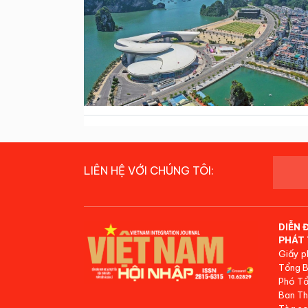
LIÊN HỆ VỚI CHÚNG TÔI:
DIỄN 
PHÁT 
Giấy p
Tổng B
Phó Tổ
Ban Th