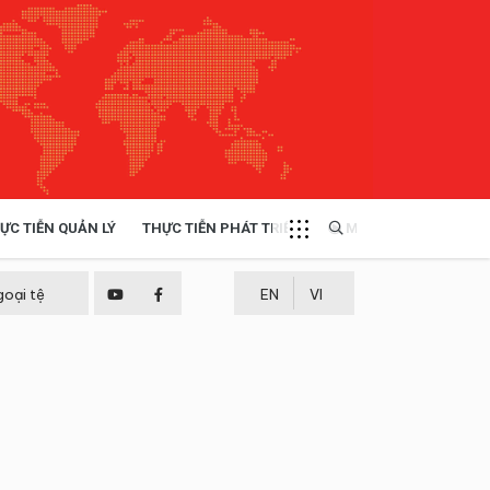
ỰC TIỄN QUẢN LÝ
THỰC TIỄN PHÁT TRIỂN
MULTIMEDIA
TÀI NGUYÊN - MÔI TRƯỜNG
goại tệ
EN
VI
THỰC TIỄN - KINH NGHIỆM