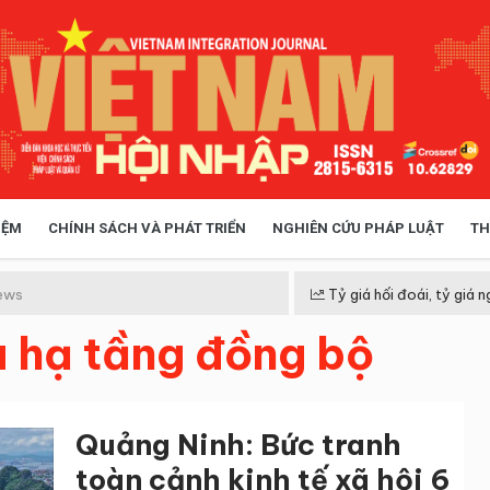
IỆM
CHÍNH SÁCH VÀ PHÁT TRIỂN
NGHIÊN CỨU PHÁP LUẬT
TH
HÓA XÃ HỘI
CHÍNH SÁCH
ews
Tỷ giá hối đoái, tỷ giá n
u hạ tầng đồng bộ
 TIỄN QUẢN LÝ
VIỆT NAM ĐIỂM ĐẾN
Quảng Ninh: Bức tranh
toàn cảnh kinh tế xã hội 6