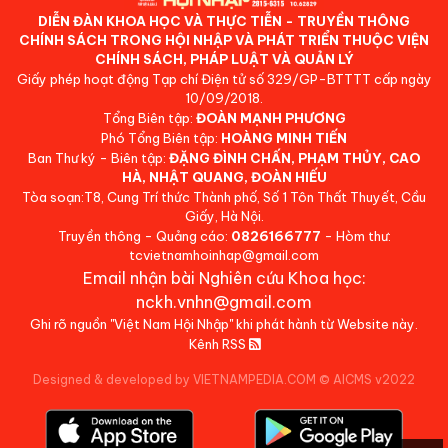
DIỄN ĐÀN KHOA HỌC VÀ THỰC TIỄN - TRUYỀN THÔNG
CHÍNH SÁCH TRONG HỘI NHẬP VÀ PHÁT TRIỂN THUỘC VIỆN
CHÍNH SÁCH, PHÁP LUẬT VÀ QUẢN LÝ
Giấy phép hoạt động Tạp chí Điện tử số 329/GP-BTTTT cấp ngày
10/09/2018.
Tổng Biên tập:
ĐOÀN MẠNH PHƯƠNG
Phó Tổng Biên tập:
HOÀNG MINH TIẾN
Ban Thư ký - Biên tập:
ĐẶNG ĐÌNH CHẤN, PHẠM THỦY, CAO
HÀ, NHẬT QUANG, ĐOÀN HIẾU
Tòa soạn:T8, Cung Trí thức Thành phố, Số 1 Tôn Thất Thuyết, Cầu
Giấy, Hà Nội.
Truyền thông - Quảng cáo:
0826166777
- Hòm thư:
tcvietnamhoinhap@gmail.com
Email nhận bài Nghiên cứu Khoa học:
nckh.vnhn@gmail.com
Ghi rõ nguồn "Việt Nam Hội Nhập" khi phát hành từ Website này.
Kênh RSS
Designed & developed by VIETNAMPEDIA.COM
©
AICMS v2022