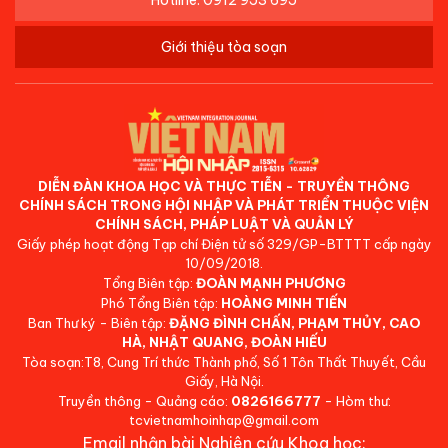
Hotline: 0912 953 695
Giới thiệu tòa soạn
DIỄN ĐÀN KHOA HỌC VÀ THỰC TIỄN - TRUYỀN THÔNG
CHÍNH SÁCH TRONG HỘI NHẬP VÀ PHÁT TRIỂN THUỘC VIỆN
CHÍNH SÁCH, PHÁP LUẬT VÀ QUẢN LÝ
Giấy phép hoạt động Tạp chí Điện tử số 329/GP-BTTTT cấp ngày
10/09/2018.
Tổng Biên tập:
ĐOÀN MẠNH PHƯƠNG
Phó Tổng Biên tập:
HOÀNG MINH TIẾN
Ban Thư ký - Biên tập:
ĐẶNG ĐÌNH CHẤN, PHẠM THỦY, CAO
HÀ, NHẬT QUANG, ĐOÀN HIẾU
Tòa soạn:T8, Cung Trí thức Thành phố, Số 1 Tôn Thất Thuyết, Cầu
Giấy, Hà Nội.
Truyền thông - Quảng cáo:
0826166777
- Hòm thư:
tcvietnamhoinhap@gmail.com
Email nhận bài Nghiên cứu Khoa học: