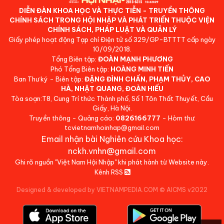
DIỄN ĐÀN KHOA HỌC VÀ THỰC TIỄN - TRUYỀN THÔNG
CHÍNH SÁCH TRONG HỘI NHẬP VÀ PHÁT TRIỂN THUỘC VIỆN
CHÍNH SÁCH, PHÁP LUẬT VÀ QUẢN LÝ
Giấy phép hoạt động Tạp chí Điện tử số 329/GP-BTTTT cấp ngày
10/09/2018.
Tổng Biên tập:
ĐOÀN MẠNH PHƯƠNG
Phó Tổng Biên tập:
HOÀNG MINH TIẾN
Ban Thư ký - Biên tập:
ĐẶNG ĐÌNH CHẤN, PHẠM THỦY, CAO
HÀ, NHẬT QUANG, ĐOÀN HIẾU
Tòa soạn:T8, Cung Trí thức Thành phố, Số 1 Tôn Thất Thuyết, Cầu
Giấy, Hà Nội.
Truyền thông - Quảng cáo:
0826166777
- Hòm thư:
tcvietnamhoinhap@gmail.com
Email nhận bài Nghiên cứu Khoa học:
nckh.vnhn@gmail.com
Ghi rõ nguồn "Việt Nam Hội Nhập" khi phát hành từ Website này.
Kênh RSS
Designed & developed by VIETNAMPEDIA.COM
©
AICMS v2022