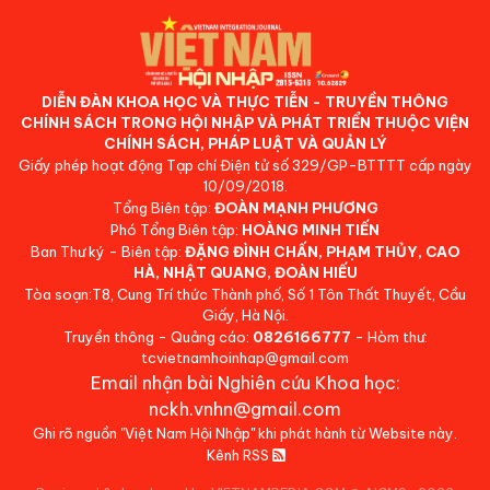
DIỄN ĐÀN KHOA HỌC VÀ THỰC TIỄN - TRUYỀN THÔNG
CHÍNH SÁCH TRONG HỘI NHẬP VÀ PHÁT TRIỂN THUỘC VIỆN
CHÍNH SÁCH, PHÁP LUẬT VÀ QUẢN LÝ
Giấy phép hoạt động Tạp chí Điện tử số 329/GP-BTTTT cấp ngày
10/09/2018.
Tổng Biên tập:
ĐOÀN MẠNH PHƯƠNG
Phó Tổng Biên tập:
HOÀNG MINH TIẾN
Ban Thư ký - Biên tập:
ĐẶNG ĐÌNH CHẤN, PHẠM THỦY, CAO
HÀ, NHẬT QUANG, ĐOÀN HIẾU
Tòa soạn:T8, Cung Trí thức Thành phố, Số 1 Tôn Thất Thuyết, Cầu
Giấy, Hà Nội.
Truyền thông - Quảng cáo:
0826166777
- Hòm thư:
tcvietnamhoinhap@gmail.com
Email nhận bài Nghiên cứu Khoa học:
nckh.vnhn@gmail.com
Ghi rõ nguồn "Việt Nam Hội Nhập" khi phát hành từ Website này.
Kênh RSS