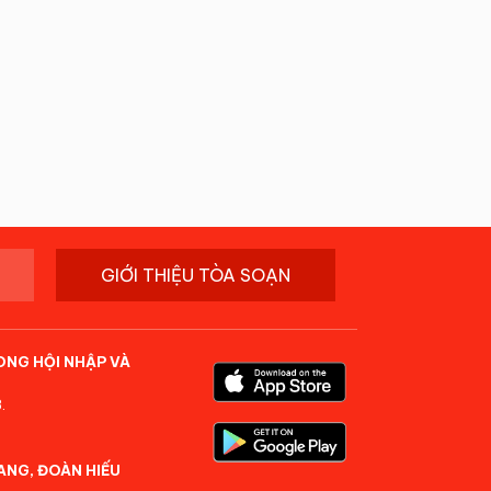
GIỚI THIỆU TÒA SOẠN
ONG HỘI NHẬP VÀ
.
ANG, ĐOÀN HIẾU