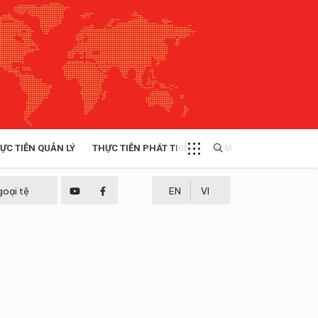
ỰC TIỄN QUẢN LÝ
THỰC TIỄN PHÁT TRIỂN
MULTIMEDIA
TÀI NGUYÊN - MÔI TRƯỜNG
goại tệ
EN
VI
THỰC TIỄN - KINH NGHIỆM