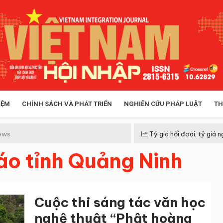
IỆM
CHÍNH SÁCH VÀ PHÁT TRIỂN
NGHIÊN CỨU PHÁP LUẬT
TH
HÓA XÃ HỘI
CHÍNH SÁCH
ews
Tỷ giá hối đoái, tỷ giá n
áo tỉnh Quảng Ninh
 TIỄN QUẢN LÝ
VIỆT NAM ĐIỂM ĐẾN
Cuộc thi sáng tác văn học
nghệ thuật “Phật hoàng