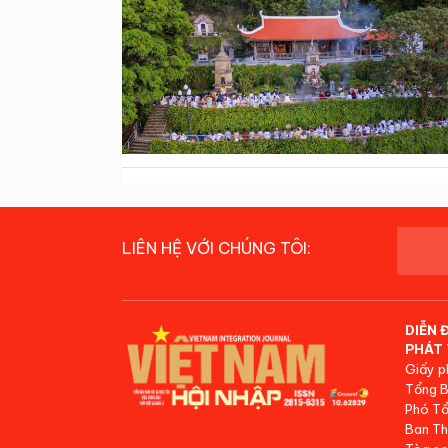
LIÊN HỆ VỚI CHÚNG TÔI:
DIỄN 
PHÁT 
Giấy p
Tổng B
Phó Tổ
Ban Th