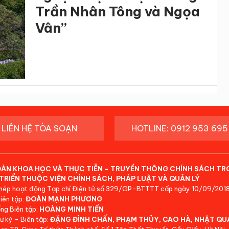
Trần Nhân Tông và Ngọa
Vân”
LIÊN HỆ TÒA SOẠN
HOTLINE: 0912 953 695
ĐÀN KHOA HỌC VÀ THỰC TIỄN - TRUYỀN THÔNG CHÍNH SÁCH TR
TRIỂN THUỘC VIỆN CHÍNH SÁCH, PHÁP LUẬT VÀ QUẢN LÝ
hép hoạt động Tạp chí Điện tử số 329/GP-BTTTT cấp ngày 10/09/2018
iên tập:
ĐOÀN MẠNH PHƯƠNG
ng Biên tập:
HOÀNG MINH TIẾN
ư ký - Biên tập:
ĐẶNG ĐÌNH CHẤN, PHẠM THỦY, CAO HÀ, NHẬT QU