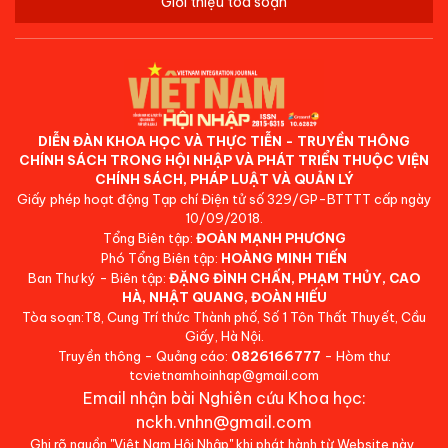
Giới thiệu tòa soạn
DIỄN ĐÀN KHOA HỌC VÀ THỰC TIỄN - TRUYỀN THÔNG
CHÍNH SÁCH TRONG HỘI NHẬP VÀ PHÁT TRIỂN THUỘC VIỆN
CHÍNH SÁCH, PHÁP LUẬT VÀ QUẢN LÝ
Giấy phép hoạt động Tạp chí Điện tử số 329/GP-BTTTT cấp ngày
10/09/2018.
Tổng Biên tập:
ĐOÀN MẠNH PHƯƠNG
Phó Tổng Biên tập:
HOÀNG MINH TIẾN
Ban Thư ký - Biên tập:
ĐẶNG ĐÌNH CHẤN, PHẠM THỦY, CAO
HÀ, NHẬT QUANG, ĐOÀN HIẾU
Tòa soạn:T8, Cung Trí thức Thành phố, Số 1 Tôn Thất Thuyết, Cầu
Giấy, Hà Nội.
Truyền thông - Quảng cáo:
0826166777
- Hòm thư:
tcvietnamhoinhap@gmail.com
Email nhận bài Nghiên cứu Khoa học:
nckh.vnhn@gmail.com
Ghi rõ nguồn "Việt Nam Hội Nhập" khi phát hành từ Website này.