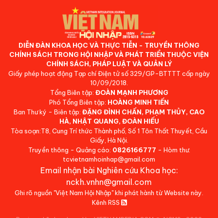
DIỄN ĐÀN KHOA HỌC VÀ THỰC TIỄN - TRUYỀN THÔNG
CHÍNH SÁCH TRONG HỘI NHẬP VÀ PHÁT TRIỂN THUỘC VIỆN
CHÍNH SÁCH, PHÁP LUẬT VÀ QUẢN LÝ
Giấy phép hoạt động Tạp chí Điện tử số 329/GP-BTTTT cấp ngày
10/09/2018.
Tổng Biên tập:
ĐOÀN MẠNH PHƯƠNG
Phó Tổng Biên tập:
HOÀNG MINH TIẾN
Ban Thư ký - Biên tập:
ĐẶNG ĐÌNH CHẤN, PHẠM THỦY, CAO
HÀ, NHẬT QUANG, ĐOÀN HIẾU
Tòa soạn:T8, Cung Trí thức Thành phố, Số 1 Tôn Thất Thuyết, Cầu
Giấy, Hà Nội.
Truyền thông - Quảng cáo:
0826166777
- Hòm thư:
tcvietnamhoinhap@gmail.com
Email nhận bài Nghiên cứu Khoa học:
nckh.vnhn@gmail.com
Ghi rõ nguồn "Việt Nam Hội Nhập" khi phát hành từ Website này.
Kênh RSS