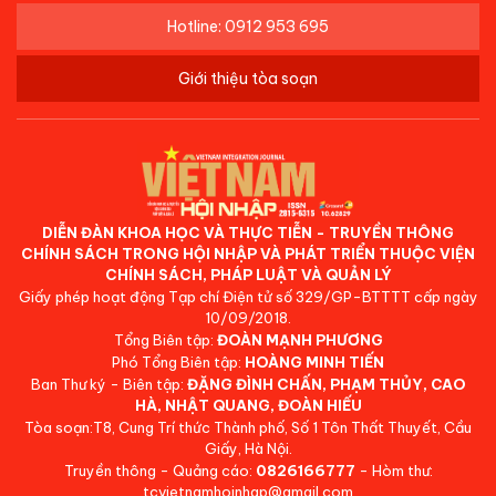
Hotline: 0912 953 695
Giới thiệu tòa soạn
DIỄN ĐÀN KHOA HỌC VÀ THỰC TIỄN - TRUYỀN THÔNG
CHÍNH SÁCH TRONG HỘI NHẬP VÀ PHÁT TRIỂN THUỘC VIỆN
CHÍNH SÁCH, PHÁP LUẬT VÀ QUẢN LÝ
Giấy phép hoạt động Tạp chí Điện tử số 329/GP-BTTTT cấp ngày
10/09/2018.
Tổng Biên tập:
ĐOÀN MẠNH PHƯƠNG
Phó Tổng Biên tập:
HOÀNG MINH TIẾN
Ban Thư ký - Biên tập:
ĐẶNG ĐÌNH CHẤN, PHẠM THỦY, CAO
HÀ, NHẬT QUANG, ĐOÀN HIẾU
Tòa soạn:T8, Cung Trí thức Thành phố, Số 1 Tôn Thất Thuyết, Cầu
Giấy, Hà Nội.
Truyền thông - Quảng cáo:
0826166777
- Hòm thư:
tcvietnamhoinhap@gmail.com