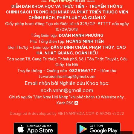
DIỄN ĐÀN KHOA HỌC VÀ THỰC TIỄN - TRUYỀN THÔNG
CHÍNH SÁCH TRONG HỘI NHẬP VÀ PHÁT TRIỂN THUỘC VIỆN
CHÍNH SÁCH, PHÁP LUẬT VÀ QUẢN LÝ
Giấy phép hoạt động Tạp chí Điện tử số 329/GP-BTTTT cấp ngày
10/09/2018.
Tổng Biên tập:
ĐOÀN MẠNH PHƯƠNG
Phó Tổng Biên tập:
HOÀNG MINH TIẾN
Ban Thư ký - Biên tập:
ĐẶNG ĐÌNH CHẤN, PHẠM THỦY, CAO
HÀ, NHẬT QUANG, ĐOÀN HIẾU
Tòa soạn:T8, Cung Trí thức Thành phố, Số 1 Tôn Thất Thuyết, Cầu
Giấy, Hà Nội.
Truyền thông - Quảng cáo:
0826166777
- Hòm thư:
tcvietnamhoinhap@gmail.com
Email nhận bài Nghiên cứu Khoa học:
nckh.vnhn@gmail.com
Ghi rõ nguồn "Việt Nam Hội Nhập" khi phát hành từ Website này.
Kênh RSS
Designed & developed by VIETNAMPEDIA.COM
©
AICMS v2022