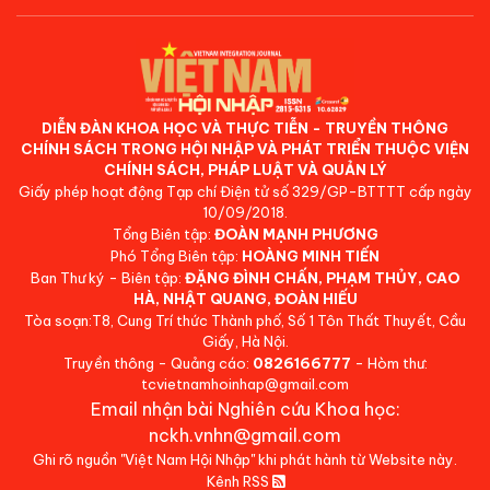
DIỄN ĐÀN KHOA HỌC VÀ THỰC TIỄN - TRUYỀN THÔNG
CHÍNH SÁCH TRONG HỘI NHẬP VÀ PHÁT TRIỂN THUỘC VIỆN
CHÍNH SÁCH, PHÁP LUẬT VÀ QUẢN LÝ
Giấy phép hoạt động Tạp chí Điện tử số 329/GP-BTTTT cấp ngày
10/09/2018.
Tổng Biên tập:
ĐOÀN MẠNH PHƯƠNG
Phó Tổng Biên tập:
HOÀNG MINH TIẾN
Ban Thư ký - Biên tập:
ĐẶNG ĐÌNH CHẤN, PHẠM THỦY, CAO
HÀ, NHẬT QUANG, ĐOÀN HIẾU
Tòa soạn:T8, Cung Trí thức Thành phố, Số 1 Tôn Thất Thuyết, Cầu
Giấy, Hà Nội.
Truyền thông - Quảng cáo:
0826166777
- Hòm thư:
tcvietnamhoinhap@gmail.com
Email nhận bài Nghiên cứu Khoa học:
nckh.vnhn@gmail.com
Ghi rõ nguồn "Việt Nam Hội Nhập" khi phát hành từ Website này.
Kênh RSS