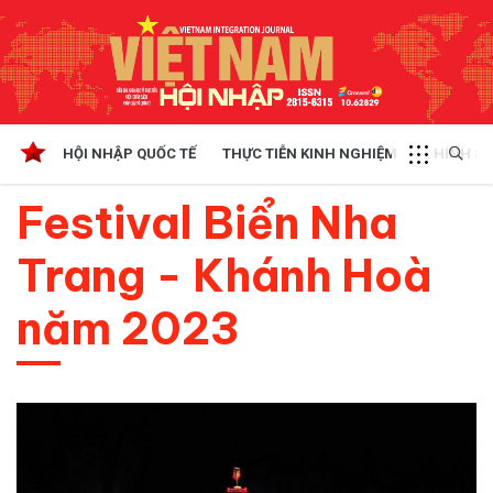
HỘI NHẬP QUỐC TẾ
THỰC TIỄN KINH NGHIỆM
CHÍNH SÁ
Festival Biển Nha
Trang - Khánh Hoà
năm 2023