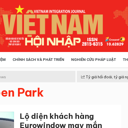
IỆM
CHÍNH SÁCH VÀ PHÁT TRIỂN
NGHIÊN CỨU PHÁP LUẬT
TH
HÓA XÃ HỘI
CHÍNH SÁCH
ews
Tỷ giá hối đoái, tỷ giá n
en Park
 TIỄN QUẢN LÝ
VIỆT NAM ĐIỂM ĐẾN
Lộ diện khách hàng
Eurowindow may mắn