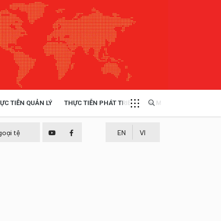
ỰC TIỄN QUẢN LÝ
THỰC TIỄN PHÁT TRIỂN
MULTIMEDIA
TÀI NGUYÊN - MÔI TRƯỜNG
goại tệ
EN
VI
THỰC TIỄN - KINH NGHIỆM