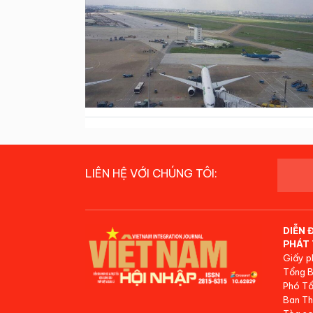
LIÊN HỆ VỚI CHÚNG TÔI:
DIỄN 
PHÁT 
Giấy p
Tổng B
Phó Tổ
Ban Th