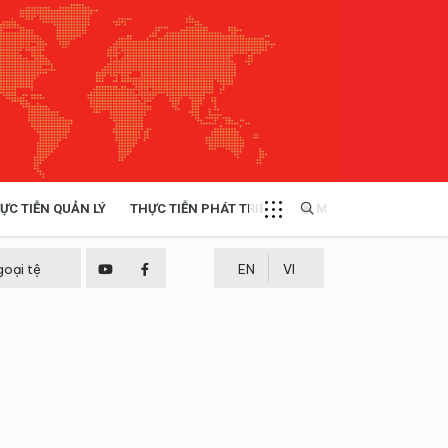
ỰC TIỄN QUẢN LÝ
THỰC TIỄN PHÁT TRIỂN
MULTIMEDIA
TÀI NGUYÊN - MÔI TRƯỜNG
goại tệ
EN
VI
THỰC TIỄN - KINH NGHIỆM