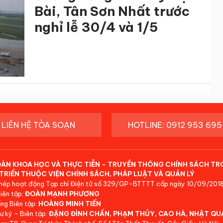
Bài, Tân Sơn Nhất trước
nghỉ lễ 30/4 và 1/5
LIÊN HỆ TÒA SOẠN
HOTLINE: 0912 953 695
ĐÀN KHOA HỌC VÀ THỰC TIỄN - TRUYỀN THÔNG CHÍNH SÁCH TR
TRIỂN THUỘC VIỆN CHÍNH SÁCH, PHÁP LUẬT VÀ QUẢN LÝ
hép hoạt động Tạp chí Điện tử số 329/GP-BTTTT cấp ngày 10/09/2018
iên tập:
ĐOÀN MẠNH PHƯƠNG
ng Biên tập:
HOÀNG MINH TIẾN
ư ký - Biên tập:
ĐẶNG ĐÌNH CHẤN, PHẠM THỦY, CAO HÀ, NHẬT QU