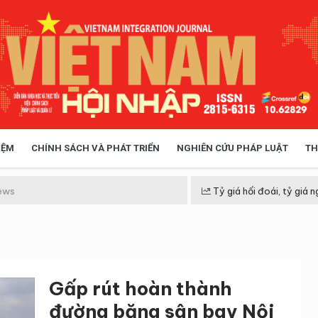
IỆM
CHÍNH SÁCH VÀ PHÁT TRIỂN
NGHIÊN CỨU PHÁP LUẬT
TH
HÓA XÃ HỘI
CHÍNH SÁCH
ews
Tỷ giá hối đoái, tỷ giá n
 TIỄN QUẢN LÝ
VIỆT NAM ĐIỂM ĐẾN
Gấp rút hoàn thành
đường băng sân bay Nội