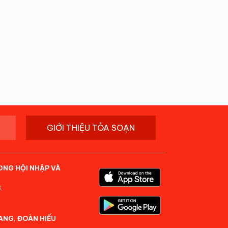
GIỚI THIỆU TÒA SOẠN
ONG HỘI NHẬP VÀ
.
ANG, ĐOÀN HIẾU