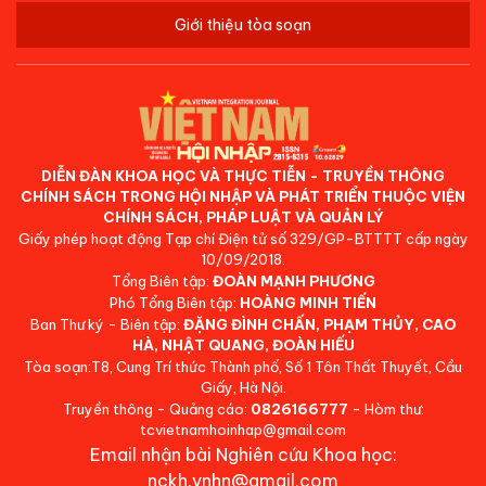
Giới thiệu tòa soạn
DIỄN ĐÀN KHOA HỌC VÀ THỰC TIỄN - TRUYỀN THÔNG
CHÍNH SÁCH TRONG HỘI NHẬP VÀ PHÁT TRIỂN THUỘC VIỆN
CHÍNH SÁCH, PHÁP LUẬT VÀ QUẢN LÝ
Giấy phép hoạt động Tạp chí Điện tử số 329/GP-BTTTT cấp ngày
10/09/2018.
Tổng Biên tập:
ĐOÀN MẠNH PHƯƠNG
Phó Tổng Biên tập:
HOÀNG MINH TIẾN
Ban Thư ký - Biên tập:
ĐẶNG ĐÌNH CHẤN, PHẠM THỦY, CAO
HÀ, NHẬT QUANG, ĐOÀN HIẾU
Tòa soạn:T8, Cung Trí thức Thành phố, Số 1 Tôn Thất Thuyết, Cầu
Giấy, Hà Nội.
Truyền thông - Quảng cáo:
0826166777
- Hòm thư:
tcvietnamhoinhap@gmail.com
Email nhận bài Nghiên cứu Khoa học:
nckh.vnhn@gmail.com