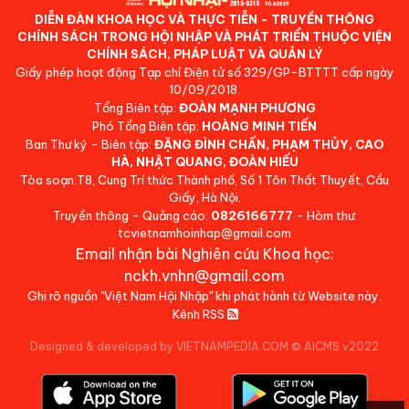
DIỄN ĐÀN KHOA HỌC VÀ THỰC TIỄN - TRUYỀN THÔNG
CHÍNH SÁCH TRONG HỘI NHẬP VÀ PHÁT TRIỂN THUỘC VIỆN
CHÍNH SÁCH, PHÁP LUẬT VÀ QUẢN LÝ
Giấy phép hoạt động Tạp chí Điện tử số 329/GP-BTTTT cấp ngày
10/09/2018.
Tổng Biên tập:
ĐOÀN MẠNH PHƯƠNG
Phó Tổng Biên tập:
HOÀNG MINH TIẾN
Ban Thư ký - Biên tập:
ĐẶNG ĐÌNH CHẤN, PHẠM THỦY, CAO
HÀ, NHẬT QUANG, ĐOÀN HIẾU
Tòa soạn:T8, Cung Trí thức Thành phố, Số 1 Tôn Thất Thuyết, Cầu
Giấy, Hà Nội.
Truyền thông - Quảng cáo:
0826166777
- Hòm thư:
tcvietnamhoinhap@gmail.com
Email nhận bài Nghiên cứu Khoa học:
nckh.vnhn@gmail.com
Ghi rõ nguồn "Việt Nam Hội Nhập" khi phát hành từ Website này.
Kênh RSS
Designed & developed by VIETNAMPEDIA.COM
©
AICMS v2022