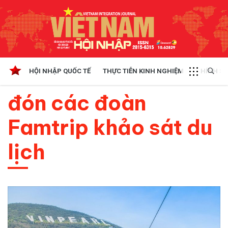
HỘI NHẬP QUỐC TẾ
THỰC TIỄN KINH NGHIỆM
CHÍNH SÁ
đón các đoàn
Famtrip khảo sát du
lịch