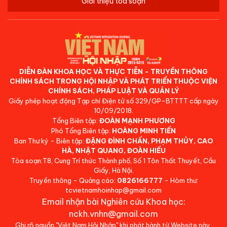
Giới thiệu tòa soạn
DIỄN ĐÀN KHOA HỌC VÀ THỰC TIỄN - TRUYỀN THÔNG
CHÍNH SÁCH TRONG HỘI NHẬP VÀ PHÁT TRIỂN THUỘC VIỆN
CHÍNH SÁCH, PHÁP LUẬT VÀ QUẢN LÝ
Giấy phép hoạt động Tạp chí Điện tử số 329/GP-BTTTT cấp ngày
10/09/2018.
Tổng Biên tập:
ĐOÀN MẠNH PHƯƠNG
Phó Tổng Biên tập:
HOÀNG MINH TIẾN
Ban Thư ký - Biên tập:
ĐẶNG ĐÌNH CHẤN, PHẠM THỦY, CAO
HÀ, NHẬT QUANG, ĐOÀN HIẾU
Tòa soạn:T8, Cung Trí thức Thành phố, Số 1 Tôn Thất Thuyết, Cầu
Giấy, Hà Nội.
Truyền thông - Quảng cáo:
0826166777
- Hòm thư:
tcvietnamhoinhap@gmail.com
Email nhận bài Nghiên cứu Khoa học:
nckh.vnhn@gmail.com
Ghi rõ nguồn "Việt Nam Hội Nhập" khi phát hành từ Website này.