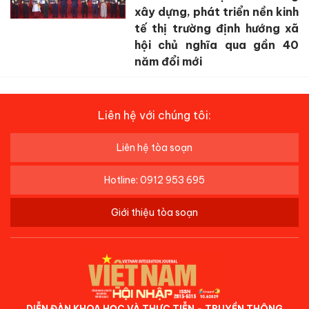
xây dựng, phát triển nền kinh
tế thị trường định hướng xã
hội chủ nghĩa qua gần 40
năm đổi mới
Liên hệ với chúng tôi:
Liên hệ tòa soạn
Hotline: 0912 953 695
Giới thiệu tòa soạn
DIỄN ĐÀN KHOA HỌC VÀ THỰC TIỄN - TRUYỀN THÔNG