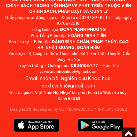
CHÍNH SÁCH TRONG HỘI NHẬP VÀ PHÁT TRIỂN THUỘC VIỆN
CHÍNH SÁCH, PHÁP LUẬT VÀ QUẢN LÝ
Giấy phép hoạt động Tạp chí Điện tử số 329/GP-BTTTT cấp ngày
10/09/2018.
Tổng Biên tập:
ĐOÀN MẠNH PHƯƠNG
Phó Tổng Biên tập:
HOÀNG MINH TIẾN
Ban Thư ký - Biên tập:
ĐẶNG ĐÌNH CHẤN, PHẠM THỦY, CAO
HÀ, NHẬT QUANG, ĐOÀN HIẾU
Tòa soạn:T8, Cung Trí thức Thành phố, Số 1 Tôn Thất Thuyết, Cầu
Giấy, Hà Nội.
Truyền thông - Quảng cáo:
0826166777
- Hòm thư:
tcvietnamhoinhap@gmail.com
Email nhận bài Nghiên cứu Khoa học:
nckh.vnhn@gmail.com
Ghi rõ nguồn "Việt Nam Hội Nhập" khi phát hành từ Website này.
Kênh RSS
Designed & developed by VIETNAMPEDIA.COM
©
AICMS v2022