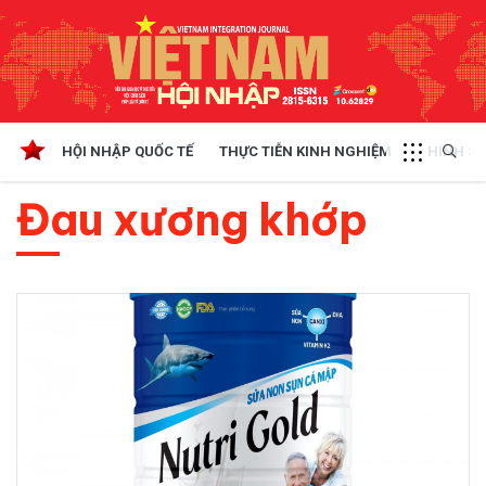
HỘI NHẬP QUỐC TẾ
THỰC TIỄN KINH NGHIỆM
CHÍNH SÁ
Đau xương khớp