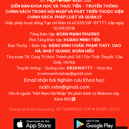
DIỄN ĐÀN KHOA HỌC VÀ THỰC TIỄN - TRUYỀN THÔNG
CHÍNH SÁCH TRONG HỘI NHẬP VÀ PHÁT TRIỂN THUỘC VIỆN
CHÍNH SÁCH, PHÁP LUẬT VÀ QUẢN LÝ
Giấy phép hoạt động Tạp chí Điện tử số 329/GP-BTTTT cấp ngày
10/09/2018.
Tổng Biên tập:
ĐOÀN MẠNH PHƯƠNG
Phó Tổng Biên tập:
HOÀNG MINH TIẾN
Ban Thư ký - Biên tập:
ĐẶNG ĐÌNH CHẤN, PHẠM THỦY, CAO
HÀ, NHẬT QUANG, ĐOÀN HIẾU
Tòa soạn:T8, Cung Trí thức Thành phố, Số 1 Tôn Thất Thuyết, Cầu
Giấy, Hà Nội.
Truyền thông - Quảng cáo:
0826166777
- Hòm thư:
tcvietnamhoinhap@gmail.com
Email nhận bài Nghiên cứu Khoa học:
nckh.vnhn@gmail.com
Ghi rõ nguồn "Việt Nam Hội Nhập" khi phát hành từ Website này.
Kênh RSS
Designed & developed by VIETNAMPEDIA.COM
©
AICMS v2022