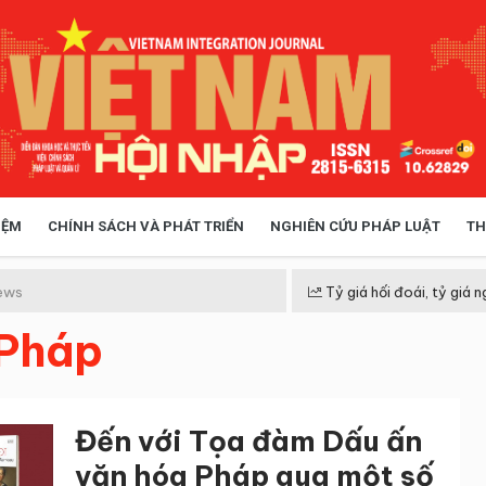
IỆM
CHÍNH SÁCH VÀ PHÁT TRIỂN
NGHIÊN CỨU PHÁP LUẬT
TH
HÓA XÃ HỘI
CHÍNH SÁCH
ews
Tỷ giá hối đoái, tỷ giá n
 Pháp
 TIỄN QUẢN LÝ
VIỆT NAM ĐIỂM ĐẾN
Đến với Tọa đàm Dấu ấn
văn hóa Pháp qua một số