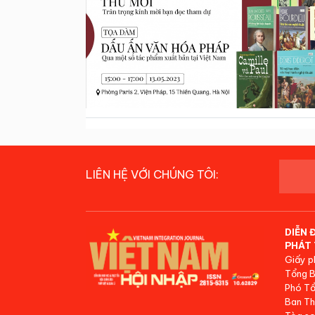
LIÊN HỆ VỚI CHÚNG TÔI:
DIỄN 
PHÁT 
Giấy p
Tổng B
Phó Tổ
Ban Th