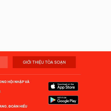
GIỚI THIỆU TÒA SOẠN
ONG HỘI NHẬP VÀ
.
ANG, ĐOÀN HIẾU