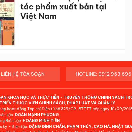
tác phẩm xuất bản tại
Việt Nam
LIÊN HỆ TÒA SOẠN
HOTLINE: 0912 953 695
ĐÀN KHOA HỌC VÀ THỰC TIỄN - TRUYỀN THÔNG CHÍNH SÁCH TR
TRIỂN THUỘC VIỆN CHÍNH SÁCH, PHÁP LUẬT VÀ QUẢN LÝ
hép hoạt động Tạp chí Điện tử số 329/GP-BTTTT cấp ngày 10/09/2018
iên tập:
ĐOÀN MẠNH PHƯƠNG
ng Biên tập:
HOÀNG MINH TIẾN
ư ký - Biên tập:
ĐẶNG ĐÌNH CHẤN, PHẠM THỦY, CAO HÀ, NHẬT QU