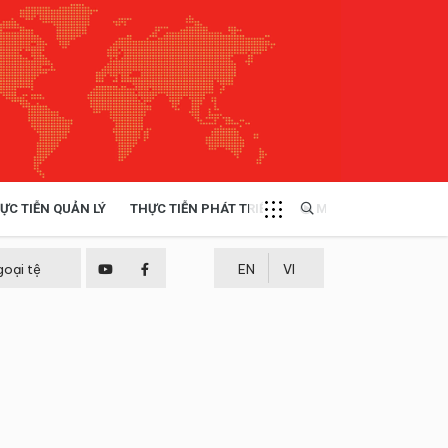
ỰC TIỄN QUẢN LÝ
THỰC TIỄN PHÁT TRIỂN
MULTIMEDIA
TÀI NGUYÊN - MÔI TRƯỜNG
goại tệ
EN
VI
THỰC TIỄN - KINH NGHIỆM