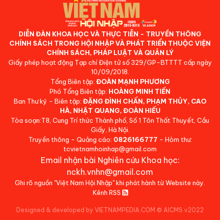
DIỄN ĐÀN KHOA HỌC VÀ THỰC TIỄN - TRUYỀN THÔNG
CHÍNH SÁCH TRONG HỘI NHẬP VÀ PHÁT TRIỂN THUỘC VIỆN
CHÍNH SÁCH, PHÁP LUẬT VÀ QUẢN LÝ
Giấy phép hoạt động Tạp chí Điện tử số 329/GP-BTTTT cấp ngày
10/09/2018.
Tổng Biên tập:
ĐOÀN MẠNH PHƯƠNG
Phó Tổng Biên tập:
HOÀNG MINH TIẾN
Ban Thư ký - Biên tập:
ĐẶNG ĐÌNH CHẤN, PHẠM THỦY, CAO
HÀ, NHẬT QUANG, ĐOÀN HIẾU
Tòa soạn:T8, Cung Trí thức Thành phố, Số 1 Tôn Thất Thuyết, Cầu
Giấy, Hà Nội.
Truyền thông - Quảng cáo:
0826166777
- Hòm thư:
tcvietnamhoinhap@gmail.com
Email nhận bài Nghiên cứu Khoa học:
nckh.vnhn@gmail.com
Ghi rõ nguồn "Việt Nam Hội Nhập" khi phát hành từ Website này.
Kênh RSS
Designed & developed by VIETNAMPEDIA.COM
©
AICMS v2022