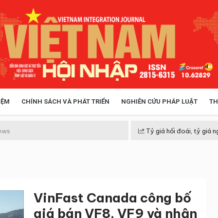
IỆM
CHÍNH SÁCH VÀ PHÁT TRIỂN
NGHIÊN CỨU PHÁP LUẬT
TH
HÓA XÃ HỘI
CHÍNH SÁCH
ews
Tỷ giá hối đoái, tỷ giá n
 TIỄN QUẢN LÝ
VIỆT NAM ĐIỂM ĐẾN
VinFast Canada công bố
giá bán VF8, VF9 và nhận