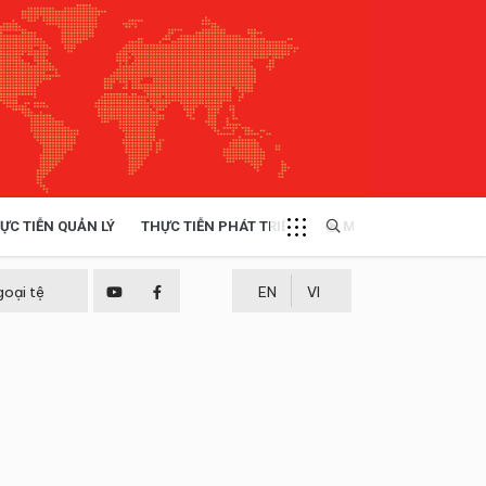
ỰC TIỄN QUẢN LÝ
THỰC TIỄN PHÁT TRIỂN
MULTIMEDIA
TÀI NGUYÊN - MÔI TRƯỜNG
goại tệ
EN
VI
THỰC TIỄN - KINH NGHIỆM