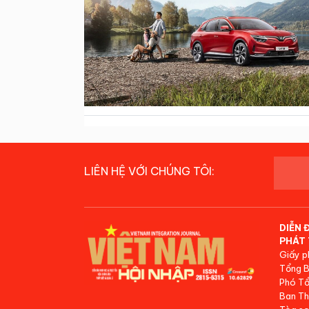
LIÊN HỆ VỚI CHÚNG TÔI:
DIỄN 
PHÁT 
Giấy p
Tổng B
Phó Tổ
Ban Th