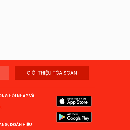
GIỚI THIỆU TÒA SOẠN
ONG HỘI NHẬP VÀ
.
ANG, ĐOÀN HIẾU