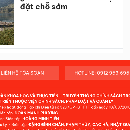
đặt chỗ sớm
LIÊN HỆ TÒA SOẠN
HOTLINE: 0912 953 695
ĐÀN KHOA HỌC VÀ THỰC TIỄN - TRUYỀN THÔNG CHÍNH SÁCH TR
TRIỂN THUỘC VIỆN CHÍNH SÁCH, PHÁP LUẬT VÀ QUẢN LÝ
hép hoạt động Tạp chí Điện tử số 329/GP-BTTTT cấp ngày 10/09/2018
iên tập:
ĐOÀN MẠNH PHƯƠNG
ng Biên tập:
HOÀNG MINH TIẾN
ư ký - Biên tập:
ĐẶNG ĐÌNH CHẤN, PHẠM THỦY, CAO HÀ, NHẬT QU