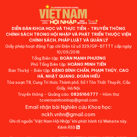
DIỄN ĐÀN KHOA HỌC VÀ THỰC TIỄN - TRUYỀN THÔNG
CHÍNH SÁCH TRONG HỘI NHẬP VÀ PHÁT TRIỂN THUỘC VIỆN
CHÍNH SÁCH, PHÁP LUẬT VÀ QUẢN LÝ
Giấy phép hoạt động Tạp chí Điện tử số 329/GP-BTTTT cấp ngày
10/09/2018.
Tổng Biên tập:
ĐOÀN MẠNH PHƯƠNG
Phó Tổng Biên tập:
HOÀNG MINH TIẾN
Ban Thư ký - Biên tập:
ĐẶNG ĐÌNH CHẤN, PHẠM THỦY, CAO
HÀ, NHẬT QUANG, ĐOÀN HIẾU
Tòa soạn:T8, Cung Trí thức Thành phố, Số 1 Tôn Thất Thuyết, Cầu
Giấy, Hà Nội.
Truyền thông - Quảng cáo:
0826166777
- Hòm thư:
tcvietnamhoinhap@gmail.com
Email nhận bài Nghiên cứu Khoa học:
nckh.vnhn@gmail.com
Ghi rõ nguồn "Việt Nam Hội Nhập" khi phát hành từ Website này.
Kênh RSS