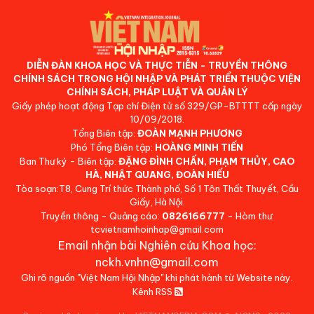
DIỄN ĐÀN KHOA HỌC VÀ THỰC TIỄN - TRUYỀN THÔNG
CHÍNH SÁCH TRONG HỘI NHẬP VÀ PHÁT TRIỂN THUỘC VIỆN
CHÍNH SÁCH, PHÁP LUẬT VÀ QUẢN LÝ
Giấy phép hoạt động Tạp chí Điện tử số 329/GP-BTTTT cấp ngày
10/09/2018.
Tổng Biên tập:
ĐOÀN MẠNH PHƯƠNG
Phó Tổng Biên tập:
HOÀNG MINH TIẾN
Ban Thư ký - Biên tập:
ĐẶNG ĐÌNH CHẤN, PHẠM THỦY, CAO
HÀ, NHẬT QUANG, ĐOÀN HIẾU
Tòa soạn:T8, Cung Trí thức Thành phố, Số 1 Tôn Thất Thuyết, Cầu
Giấy, Hà Nội.
Truyền thông - Quảng cáo:
0826166777
- Hòm thư:
tcvietnamhoinhap@gmail.com
Email nhận bài Nghiên cứu Khoa học:
nckh.vnhn@gmail.com
Ghi rõ nguồn "Việt Nam Hội Nhập" khi phát hành từ Website này.
Kênh RSS