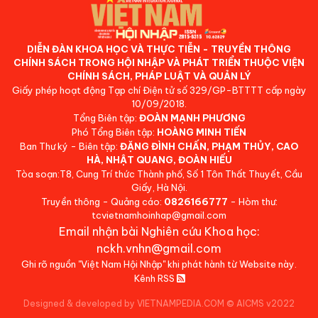
DIỄN ĐÀN KHOA HỌC VÀ THỰC TIỄN - TRUYỀN THÔNG
CHÍNH SÁCH TRONG HỘI NHẬP VÀ PHÁT TRIỂN THUỘC VIỆN
CHÍNH SÁCH, PHÁP LUẬT VÀ QUẢN LÝ
Giấy phép hoạt động Tạp chí Điện tử số 329/GP-BTTTT cấp ngày
10/09/2018.
Tổng Biên tập:
ĐOÀN MẠNH PHƯƠNG
Phó Tổng Biên tập:
HOÀNG MINH TIẾN
Ban Thư ký - Biên tập:
ĐẶNG ĐÌNH CHẤN, PHẠM THỦY, CAO
HÀ, NHẬT QUANG, ĐOÀN HIẾU
Tòa soạn:T8, Cung Trí thức Thành phố, Số 1 Tôn Thất Thuyết, Cầu
Giấy, Hà Nội.
Truyền thông - Quảng cáo:
0826166777
- Hòm thư:
tcvietnamhoinhap@gmail.com
Email nhận bài Nghiên cứu Khoa học:
nckh.vnhn@gmail.com
Ghi rõ nguồn "Việt Nam Hội Nhập" khi phát hành từ Website này.
Kênh RSS
Designed & developed by VIETNAMPEDIA.COM
©
AICMS v2022