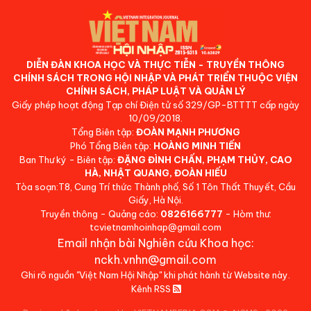
DIỄN ĐÀN KHOA HỌC VÀ THỰC TIỄN - TRUYỀN THÔNG
CHÍNH SÁCH TRONG HỘI NHẬP VÀ PHÁT TRIỂN THUỘC VIỆN
CHÍNH SÁCH, PHÁP LUẬT VÀ QUẢN LÝ
Giấy phép hoạt động Tạp chí Điện tử số 329/GP-BTTTT cấp ngày
10/09/2018.
Tổng Biên tập:
ĐOÀN MẠNH PHƯƠNG
Phó Tổng Biên tập:
HOÀNG MINH TIẾN
Ban Thư ký - Biên tập:
ĐẶNG ĐÌNH CHẤN, PHẠM THỦY, CAO
HÀ, NHẬT QUANG, ĐOÀN HIẾU
Tòa soạn:T8, Cung Trí thức Thành phố, Số 1 Tôn Thất Thuyết, Cầu
Giấy, Hà Nội.
Truyền thông - Quảng cáo:
0826166777
- Hòm thư:
tcvietnamhoinhap@gmail.com
Email nhận bài Nghiên cứu Khoa học:
nckh.vnhn@gmail.com
Ghi rõ nguồn "Việt Nam Hội Nhập" khi phát hành từ Website này.
Kênh RSS